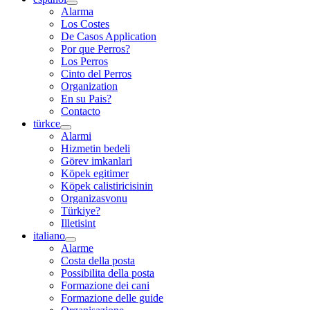
Alarma
Los Costes
De Casos Application
Por que Perros?
Los Perros
Cinto del Perros
Organization
En su Pais?
Contacto
türkce
Alarmi
Hizmetin bedeli
Görev imkanlari
Köpek egitimer
Köpek calistiricisinin
Organizasvonu
Türkiye?
Illetisint
italiano
Alarme
Costa della posta
Possibilita della posta
Formazione dei cani
Formazione delle guide