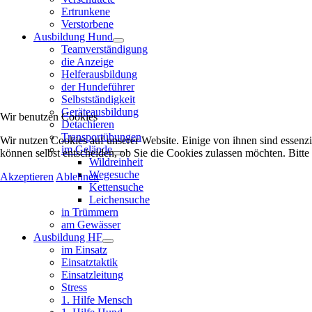
Ertrunkene
Verstorbene
Ausbildung Hund
Teamverständigung
die Anzeige
Helferausbildung
der Hundeführer
Selbstständigkeit
Geräteausbildung
Wir benutzen Cookies
Detachieren
Transportübungen
Wir nutzen Cookies auf unserer Website. Einige von ihnen sind essenzi
im Gelände
können selbst entscheiden, ob Sie die Cookies zulassen möchten. Bitte
Wildreinheit
Wegesuche
Akzeptieren
Ablehnen
Kettensuche
Leichensuche
in Trümmern
am Gewässer
Ausbildung HF
im Einsatz
Einsatztaktik
Einsatzleitung
Stress
1. Hilfe Mensch