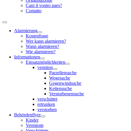
Organisazione
Cani il vostro paes?
Contatto
Alarmierung
Kostenfrage
Wer kann alarmieren?
Wann alarmieren?
Wie alarmieren?
Informationen
Einsatzmöglichkeiten
vermisst
Parzellensuche
Wegesuche
Gegenwindsuche
Kettensuche
Verstorbenensuche
verschüttet
ertrunken
verstorben
Behördenflyer
Kinder
Vermisste
Verschüttete