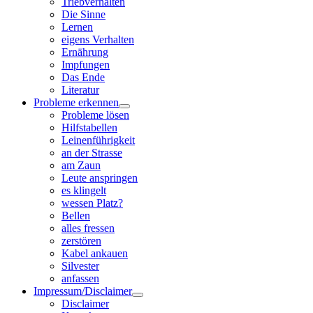
Triebverhalten
Die Sinne
Lernen
eigens Verhalten
Ernährung
Impfungen
Das Ende
Literatur
Probleme erkennen
Probleme lösen
Hilfstabellen
Leinenführigkeit
an der Strasse
am Zaun
Leute anspringen
es klingelt
wessen Platz?
Bellen
alles fressen
zerstören
Kabel ankauen
Silvester
anfassen
Impressum/Disclaimer
Disclaimer