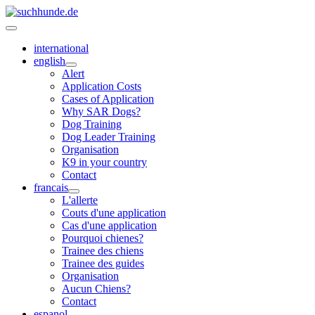
international
english
Alert
Application Costs
Cases of Application
Why SAR Dogs?
Dog Training
Dog Leader Training
Organisation
K9 in your country
Contact
francais
L'allerte
Couts d'une application
Cas d'une application
Pourquoi chienes?
Trainee des chiens
Trainee des guides
Organisation
Aucun Chiens?
Contact
espanol