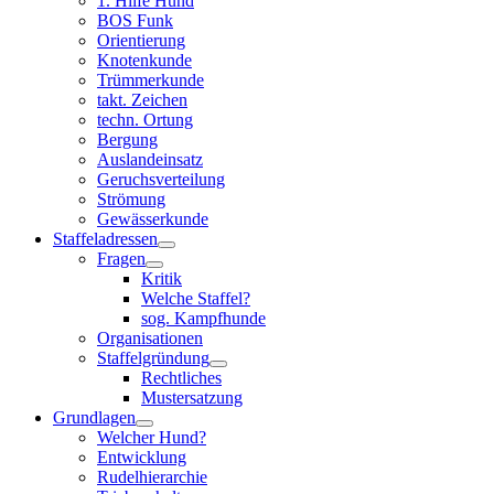
1. Hilfe Hund
BOS Funk
Orientierung
Knotenkunde
Trümmerkunde
takt. Zeichen
techn. Ortung
Bergung
Auslandeinsatz
Geruchsverteilung
Strömung
Gewässerkunde
Staffeladressen
Fragen
Kritik
Welche Staffel?
sog. Kampfhunde
Organisationen
Staffelgründung
Rechtliches
Mustersatzung
Grundlagen
Welcher Hund?
Entwicklung
Rudelhierarchie