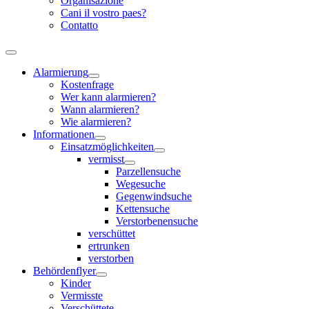
Organisazione
Cani il vostro paes?
Contatto
Alarmierung
Kostenfrage
Wer kann alarmieren?
Wann alarmieren?
Wie alarmieren?
Informationen
Einsatzmöglichkeiten
vermisst
Parzellensuche
Wegesuche
Gegenwindsuche
Kettensuche
Verstorbenensuche
verschüttet
ertrunken
verstorben
Behördenflyer
Kinder
Vermisste
Verschüttete