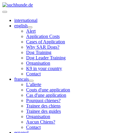
international
english
Alert
Application Costs
Cases of Application
Why SAR Dogs?
Dog Training
Dog Leader Training
Organisation
K9 in your country
Contact
francais
L'allerte
Couts d'une application
Cas d'une application
Pourquoi chienes?
Trainee des chiens
Trainee des guides
Organisation
Aucun Chiens?
Contact
espanol