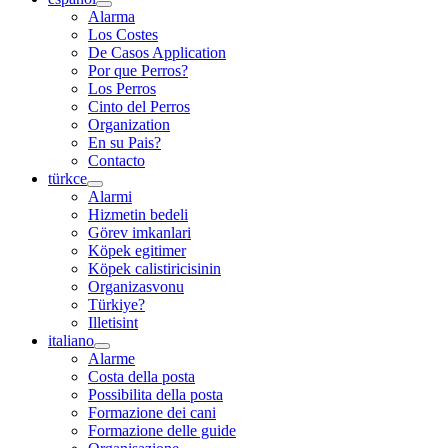
Alarma
Los Costes
De Casos Application
Por que Perros?
Los Perros
Cinto del Perros
Organization
En su Pais?
Contacto
türkce
Alarmi
Hizmetin bedeli
Görev imkanlari
Köpek egitimer
Köpek calistiricisinin
Organizasvonu
Türkiye?
Illetisint
italiano
Alarme
Costa della posta
Possibilita della posta
Formazione dei cani
Formazione delle guide