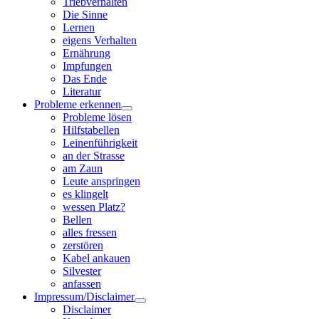
Triebverhalten
Die Sinne
Lernen
eigens Verhalten
Ernährung
Impfungen
Das Ende
Literatur
Probleme erkennen
Probleme lösen
Hilfstabellen
Leinenführigkeit
an der Strasse
am Zaun
Leute anspringen
es klingelt
wessen Platz?
Bellen
alles fressen
zerstören
Kabel ankauen
Silvester
anfassen
Impressum/Disclaimer
Disclaimer