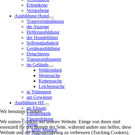
Ertrunkene
Verstorbene
Ausbildung Hund
Teamverständigung
die Anzeige
Helferausbildung
der Hundeführer
Selbstständigkeit
Geräteausbildung
Detachieren
Transportübungen
im Gelände
Wildreinheit
Wegesuche
Kettensuche
Leichensuche
in Trümmern
am Gewässer
Ausbildung HF
im Einsatz
Wir benutzen Cookies
Einsatztaktik
Einsatzleitung
Wir nutzen Cookies auf unserer Website. Einige von ihnen sind
Stress
essenziell für den Betrieb der Seite, während andere uns helfen, diese
1. Hilfe Mensch
Website und die Nutzererfahrung zu verbessern (Tracking Cookies).