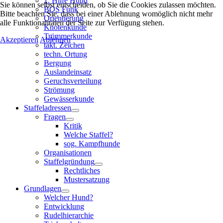
1. Hilfe Hund
Sie können selbst entscheiden, ob Sie die Cookies zulassen möchten.
BOS Funk
Bitte beachten Sie, dass bei einer Ablehnung womöglich nicht mehr
Orientierung
alle Funktionalitäten der Seite zur Verfügung stehen.
Knotenkunde
Trümmerkunde
Akzeptieren
Ablehnen
takt. Zeichen
techn. Ortung
Bergung
Auslandeinsatz
Geruchsverteilung
Strömung
Gewässerkunde
Staffeladressen
Fragen
Kritik
Welche Staffel?
sog. Kampfhunde
Organisationen
Staffelgründung
Rechtliches
Mustersatzung
Grundlagen
Welcher Hund?
Entwicklung
Rudelhierarchie