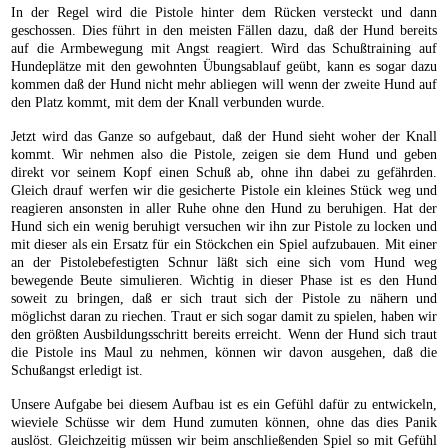
In der Regel wird die Pistole hinter dem Rücken versteckt und dann
geschossen. Dies führt in den meisten Fällen dazu, daß der Hund bereits
auf die Armbewegung mit Angst reagiert. Wird das Schußtraining auf
Hundeplätze mit den gewohnten Übungsablauf geübt, kann es sogar dazu
kommen daß der Hund nicht mehr abliegen will wenn der zweite Hund auf
den Platz kommt, mit dem der Knall verbunden wurde.
Jetzt wird das Ganze so aufgebaut, daß der Hund sieht woher der Knall
kommt. Wir nehmen also die Pistole, zeigen sie dem Hund und geben
direkt vor seinem Kopf einen Schuß ab, ohne ihn dabei zu gefährden.
Gleich drauf werfen wir die gesicherte Pistole ein kleines Stück weg und
reagieren ansonsten in aller Ruhe ohne den Hund zu beruhigen. Hat der
Hund sich ein wenig beruhigt versuchen wir ihn zur Pistole zu locken und
mit dieser als ein Ersatz für ein Stöckchen ein Spiel aufzubauen. Mit einer
an der Pistolebefestigten Schnur läßt sich eine sich vom Hund weg
bewegende Beute simulieren. Wichtig in dieser Phase ist es den Hund
soweit zu bringen, daß er sich traut sich der Pistole zu nähern und
möglichst daran zu riechen. Traut er sich sogar damit zu spielen, haben wir
den größten Ausbildungsschritt bereits erreicht. Wenn der Hund sich traut
die Pistole ins Maul zu nehmen, können wir davon ausgehen, daß die
Schußangst erledigt ist.
Unsere Aufgabe bei diesem Aufbau ist es ein Gefühl dafür zu entwickeln,
wieviele Schüsse wir dem Hund zumuten können, ohne das dies Panik
auslöst. Gleichzeitig müssen wir beim anschließenden Spiel so mit Gefühl