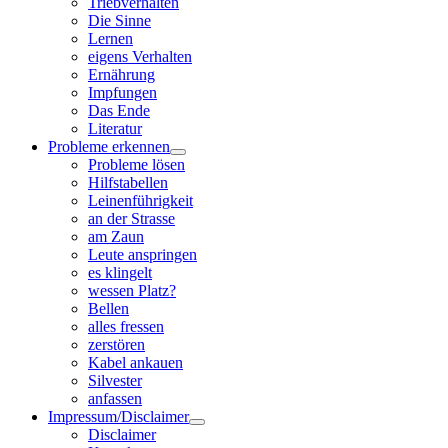
Triebverhalten
Die Sinne
Lernen
eigens Verhalten
Ernährung
Impfungen
Das Ende
Literatur
Probleme erkennen
Probleme lösen
Hilfstabellen
Leinenführigkeit
an der Strasse
am Zaun
Leute anspringen
es klingelt
wessen Platz?
Bellen
alles fressen
zerstören
Kabel ankauen
Silvester
anfassen
Impressum/Disclaimer
Disclaimer