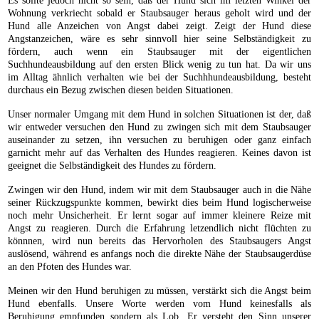
Es sollte jedoch nicht so sein, daß der Hund sich im letzten Winkel der
Wohnung verkriecht sobald er Staubsauger heraus geholt wird und der
Hund alle Anzeichen von Angst dabei zeigt. Zeigt der Hund diese
Angstanzeichen, wäre es sehr sinnvoll hier seine Selbständigkeit zu
fördern, auch wenn ein Staubsauger mit der eigentlichen
Suchhundeausbildung auf den ersten Blick wenig zu tun hat. Da wir uns
im Alltag ähnlich verhalten wie bei der Suchhhundeausbildung, besteht
durchaus ein Bezug zwischen diesen beiden Situationen.
Unser normaler Umgang mit dem Hund in solchen Situationen ist der, daß
wir entweder versuchen den Hund zu zwingen sich mit dem Staubsauger
auseinander zu setzen, ihn versuchen zu beruhigen oder ganz einfach
garnicht mehr auf das Verhalten des Hundes reagieren. Keines davon ist
geeignet die Selbständigkeit des Hundes zu fördern.
Zwingen wir den Hund, indem wir mit dem Staubsauger auch in die Nähe
seiner Rückzugspunkte kommen, bewirkt dies beim Hund logischerweise
noch mehr Unsicherheit. Er lernt sogar auf immer kleinere Reize mit
Angst zu reagieren. Durch die Erfahrung letzendlich nicht flüchten zu
könnnen, wird nun bereits das Hervorholen des Staubsaugers Angst
auslösend, während es anfangs noch die direkte Nähe der Staubsaugerdüse
an den Pfoten des Hundes war.
Meinen wir den Hund beruhigen zu müssen, verstärkt sich die Angst beim
Hund ebenfalls. Unsere Worte werden vom Hund keinesfalls als
Beruhigung empfunden sondern als Lob. Er versteht den Sinn unserer