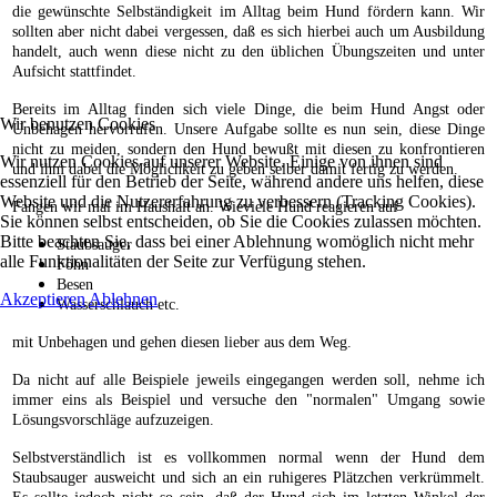
die gewünschte Selbständigkeit im Alltag beim Hund fördern kann. Wir
sollten aber nicht dabei vergessen, daß es sich hierbei auch um Ausbildung
handelt, auch wenn diese nicht zu den üblichen Übungszeiten und unter
Aufsicht stattfindet.
Bereits im Alltag finden sich viele Dinge, die beim Hund Angst oder
Wir benutzen Cookies
Unbehagen hervorrufen. Unsere Aufgabe sollte es nun sein, diese Dinge
nicht zu meiden, sondern den Hund bewußt mit diesen zu konfrontieren
Wir nutzen Cookies auf unserer Website. Einige von ihnen sind
und ihm dabei die Möglichkeit zu geben selber damit fertig zu werden.
essenziell für den Betrieb der Seite, während andere uns helfen, diese
Website und die Nutzererfahrung zu verbessern (Tracking Cookies).
Fangen wir mal im Haushalt an. Wieviele Hund reagieren auf
Sie können selbst entscheiden, ob Sie die Cookies zulassen möchten.
Bitte beachten Sie, dass bei einer Ablehnung womöglich nicht mehr
Staubsauger
alle Funktionalitäten der Seite zur Verfügung stehen.
Föhn
Besen
Akzeptieren
Ablehnen
Wasserschlauch etc.
mit Unbehagen und gehen diesen lieber aus dem Weg.
Da nicht auf alle Beispiele jeweils eingegangen werden soll, nehme ich
immer eins als Beispiel und versuche den "normalen" Umgang sowie
Lösungsvorschläge aufzuzeigen.
Selbstverständlich ist es vollkommen normal wenn der Hund dem
Staubsauger ausweicht und sich an ein ruhigeres Plätzchen verkrümmelt.