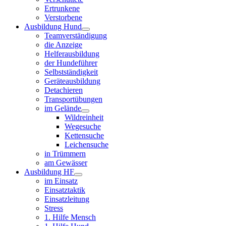
Ertrunkene
Verstorbene
Ausbildung Hund
Teamverständigung
die Anzeige
Helferausbildung
der Hundeführer
Selbstständigkeit
Geräteausbildung
Detachieren
Transportübungen
im Gelände
Wildreinheit
Wegesuche
Kettensuche
Leichensuche
in Trümmern
am Gewässer
Ausbildung HF
im Einsatz
Einsatztaktik
Einsatzleitung
Stress
1. Hilfe Mensch