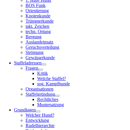
1. Hilfe Hund
BOS Funk
Orientierung
Knotenkunde
Trümmerkunde
takt. Zeichen
techn. Ortung
Bergung
Auslandeinsatz
Geruchsverteilung
Strömung
Gewässerkunde
Staffeladressen
Fragen
Kritik
Welche Staffel?
sog. Kampfhunde
Organisationen
Staffelgründung
Rechtliches
Mustersatzung
Grundlagen
Welcher Hund?
Entwicklung
Rudelhierarchie