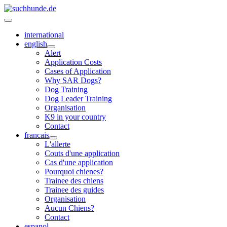
international
english
Alert
Application Costs
Cases of Application
Why SAR Dogs?
Dog Training
Dog Leader Training
Organisation
K9 in your country
Contact
francais
L'allerte
Couts d'une application
Cas d'une application
Pourquoi chienes?
Trainee des chiens
Trainee des guides
Organisation
Aucun Chiens?
Contact
espanol