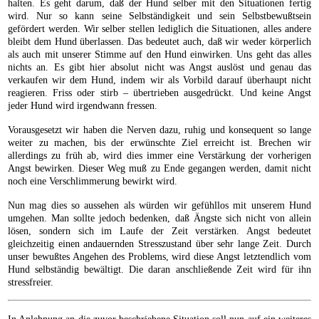
halten. Es geht darum, daß der Hund selber mit den Situationen fertig
wird. Nur so kann seine Selbständigkeit und sein Selbstbewußtsein
gefördert werden. Wir selber stellen lediglich die Situationen, alles andere
bleibt dem Hund überlassen. Das bedeutet auch, daß wir weder körperlich
als auch mit unserer Stimme auf den Hund einwirken. Uns geht das alles
nichts an. Es gibt hier absolut nicht was Angst auslöst und genau das
verkaufen wir dem Hund, indem wir als Vorbild darauf überhaupt nicht
reagieren. Friss oder stirb – übertrieben ausgedrückt. Und keine Angst
jeder Hund wird irgendwann fressen.
Vorausgesetzt wir haben die Nerven dazu, ruhig und konsequent so lange
weiter zu machen, bis der erwünschte Ziel erreicht ist. Brechen wir
allerdings zu früh ab, wird dies immer eine Verstärkung der vorherigen
Angst bewirken. Dieser Weg muß zu Ende gegangen werden, damit nicht
noch eine Verschlimmerung bewirkt wird.
Nun mag dies so aussehen als würden wir gefühllos mit unserem Hund
umgehen. Man sollte jedoch bedenken, daß Ängste sich nicht von allein
lösen, sondern sich im Laufe der Zeit verstärken. Angst bedeutet
gleichzeitig einen andauernden Stresszustand über sehr lange Zeit. Durch
unser bewußtes Angehen des Problems, wird diese Angst letztendlich vom
Hund selbständig bewältigt. Die daran anschließende Zeit wird für ihn
stressfreier.