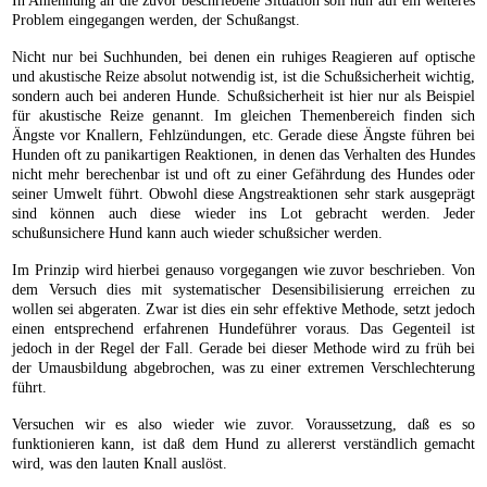
In Anlehnung an die zuvor beschriebene Situation soll nun auf ein weiteres
Problem eingegangen werden, der Schußangst.
Nicht nur bei Suchhunden, bei denen ein ruhiges Reagieren auf optische
und akustische Reize absolut notwendig ist, ist die Schußsicherheit wichtig,
sondern auch bei anderen Hunde. Schußsicherheit ist hier nur als Beispiel
für akustische Reize genannt. Im gleichen Themenbereich finden sich
Ängste vor Knallern, Fehlzündungen, etc. Gerade diese Ängste führen bei
Hunden oft zu panikartigen Reaktionen, in denen das Verhalten des Hundes
nicht mehr berechenbar ist und oft zu einer Gefährdung des Hundes oder
seiner Umwelt führt. Obwohl diese Angstreaktionen sehr stark ausgeprägt
sind können auch diese wieder ins Lot gebracht werden. Jeder
schußunsichere Hund kann auch wieder schußsicher werden.
Im Prinzip wird hierbei genauso vorgegangen wie zuvor beschrieben. Von
dem Versuch dies mit systematischer Desensibilisierung erreichen zu
wollen sei abgeraten. Zwar ist dies ein sehr effektive Methode, setzt jedoch
einen entsprechend erfahrenen Hundeführer voraus. Das Gegenteil ist
jedoch in der Regel der Fall. Gerade bei dieser Methode wird zu früh bei
der Umausbildung abgebrochen, was zu einer extremen Verschlechterung
führt.
Versuchen wir es also wieder wie zuvor. Voraussetzung, daß es so
funktionieren kann, ist daß dem Hund zu allererst verständlich gemacht
wird, was den lauten Knall auslöst.