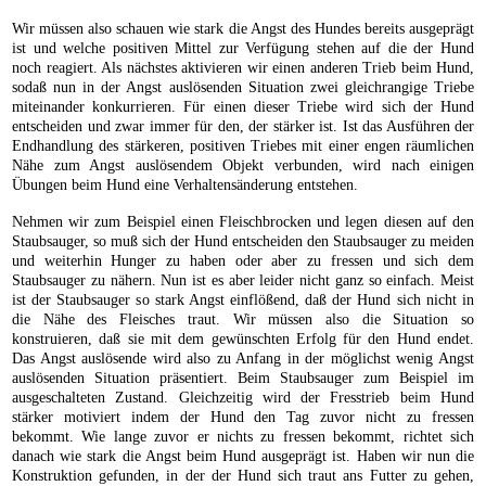
Wir müssen also schauen wie stark die Angst des Hundes bereits ausgeprägt
ist und welche positiven Mittel zur Verfügung stehen auf die der Hund
noch reagiert. Als nächstes aktivieren wir einen anderen Trieb beim Hund,
sodaß nun in der Angst auslösenden Situation zwei gleichrangige Triebe
miteinander konkurrieren. Für einen dieser Triebe wird sich der Hund
entscheiden und zwar immer für den, der stärker ist. Ist das Ausführen der
Endhandlung des stärkeren, positiven Triebes mit einer engen räumlichen
Nähe zum Angst auslösendem Objekt verbunden, wird nach einigen
Übungen beim Hund eine Verhaltensänderung entstehen.
Nehmen wir zum Beispiel einen Fleischbrocken und legen diesen auf den
Staubsauger, so muß sich der Hund entscheiden den Staubsauger zu meiden
und weiterhin Hunger zu haben oder aber zu fressen und sich dem
Staubsauger zu nähern. Nun ist es aber leider nicht ganz so einfach. Meist
ist der Staubsauger so stark Angst einflößend, daß der Hund sich nicht in
die Nähe des Fleisches traut. Wir müssen also die Situation so
konstruieren, daß sie mit dem gewünschten Erfolg für den Hund endet.
Das Angst auslösende wird also zu Anfang in der möglichst wenig Angst
auslösenden Situation präsentiert. Beim Staubsauger zum Beispiel im
ausgeschalteten Zustand. Gleichzeitig wird der Fresstrieb beim Hund
stärker motiviert indem der Hund den Tag zuvor nicht zu fressen
bekommt. Wie lange zuvor er nichts zu fressen bekommt, richtet sich
danach wie stark die Angst beim Hund ausgeprägt ist. Haben wir nun die
Konstruktion gefunden, in der der Hund sich traut ans Futter zu gehen,