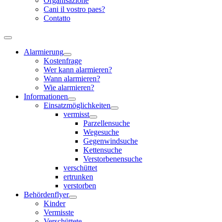
Organisazione
Cani il vostro paes?
Contatto
Alarmierung
Kostenfrage
Wer kann alarmieren?
Wann alarmieren?
Wie alarmieren?
Informationen
Einsatzmöglichkeiten
vermisst
Parzellensuche
Wegesuche
Gegenwindsuche
Kettensuche
Verstorbenensuche
verschüttet
ertrunken
verstorben
Behördenflyer
Kinder
Vermisste
Verschüttete