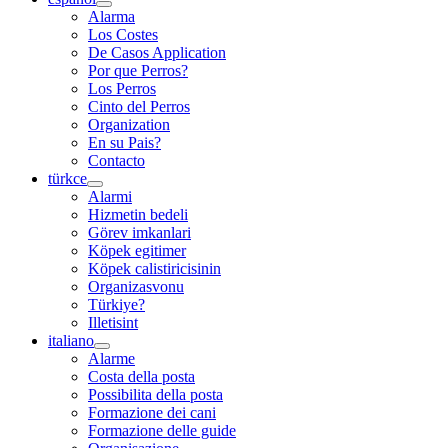
Alarma
Los Costes
De Casos Application
Por que Perros?
Los Perros
Cinto del Perros
Organization
En su Pais?
Contacto
türkce
Alarmi
Hizmetin bedeli
Görev imkanlari
Köpek egitimer
Köpek calistiricisinin
Organizasvonu
Türkiye?
Illetisint
italiano
Alarme
Costa della posta
Possibilita della posta
Formazione dei cani
Formazione delle guide