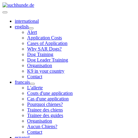
international
english
Alert
Application Costs
Cases of Application
Why SAR Dogs?
Dog Training
Dog Leader Training
Organisation
K9 in your country
Contact
francais
L'allerte
Couts d'une application
Cas d'une application
Pourquoi chienes?
Trainee des chiens
Trainee des guides
Organisation
Aucun Chiens?
Contact
espanol