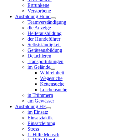
Ertrunkene
Verstorbene
Ausbildung Hund
Teamverständigung
die Anzeige
Helferausbildung
der Hundeführer
Selbstständigkeit
Geräteausbildung
Detachieren
Transportübungen
im Gelände
Wildreinheit
Wegesuche
Kettensuche
Leichensuche
in Trümmern
am Gewässer
Ausbildung HF
im Einsatz
Einsatztaktik
Einsatzleitung
Stress
1. Hilfe Mensch