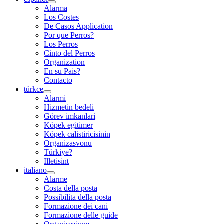
Alarma
Los Costes
De Casos Application
Por que Perros?
Los Perros
Cinto del Perros
Organization
En su Pais?
Contacto
türkce
Alarmi
Hizmetin bedeli
Görev imkanlari
Köpek egitimer
Köpek calistiricisinin
Organizasvonu
Türkiye?
Illetisint
italiano
Alarme
Costa della posta
Possibilita della posta
Formazione dei cani
Formazione delle guide