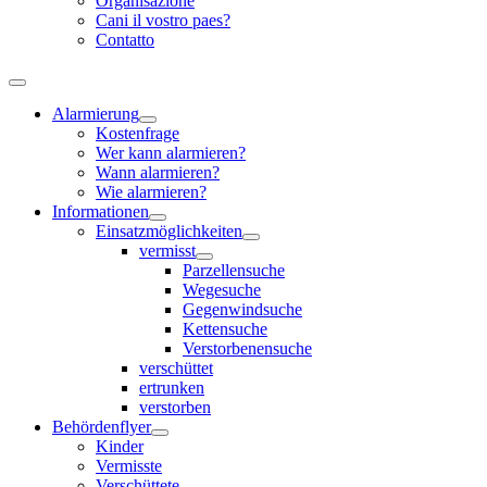
Organisazione
Cani il vostro paes?
Contatto
Alarmierung
Kostenfrage
Wer kann alarmieren?
Wann alarmieren?
Wie alarmieren?
Informationen
Einsatzmöglichkeiten
vermisst
Parzellensuche
Wegesuche
Gegenwindsuche
Kettensuche
Verstorbenensuche
verschüttet
ertrunken
verstorben
Behördenflyer
Kinder
Vermisste
Verschüttete