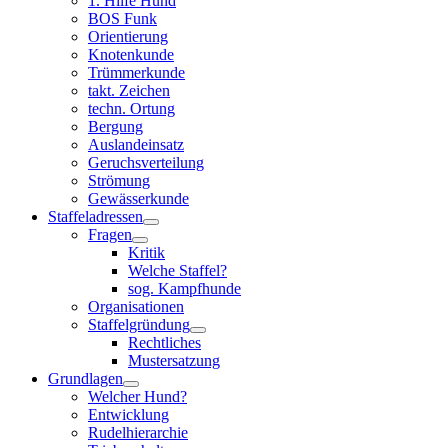
1. Hilfe Hund
BOS Funk
Orientierung
Knotenkunde
Trümmerkunde
takt. Zeichen
techn. Ortung
Bergung
Auslandeinsatz
Geruchsverteilung
Strömung
Gewässerkunde
Staffeladressen
Fragen
Kritik
Welche Staffel?
sog. Kampfhunde
Organisationen
Staffelgründung
Rechtliches
Mustersatzung
Grundlagen
Welcher Hund?
Entwicklung
Rudelhierarchie