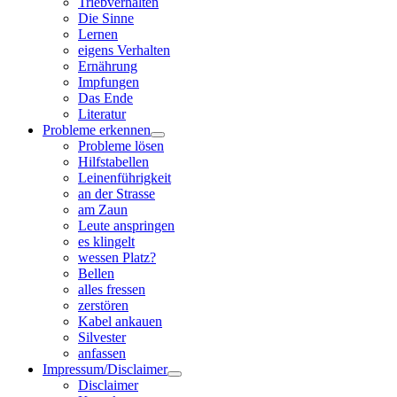
Triebverhalten
Die Sinne
Lernen
eigens Verhalten
Ernährung
Impfungen
Das Ende
Literatur
Probleme erkennen
Probleme lösen
Hilfstabellen
Leinenführigkeit
an der Strasse
am Zaun
Leute anspringen
es klingelt
wessen Platz?
Bellen
alles fressen
zerstören
Kabel ankauen
Silvester
anfassen
Impressum/Disclaimer
Disclaimer