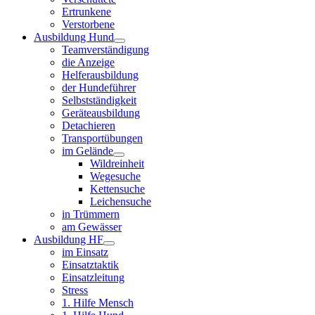
Ertrunkene
Verstorbene
Ausbildung Hund
Teamverständigung
die Anzeige
Helferausbildung
der Hundeführer
Selbstständigkeit
Geräteausbildung
Detachieren
Transportübungen
im Gelände
Wildreinheit
Wegesuche
Kettensuche
Leichensuche
in Trümmern
am Gewässer
Ausbildung HF
im Einsatz
Einsatztaktik
Einsatzleitung
Stress
1. Hilfe Mensch