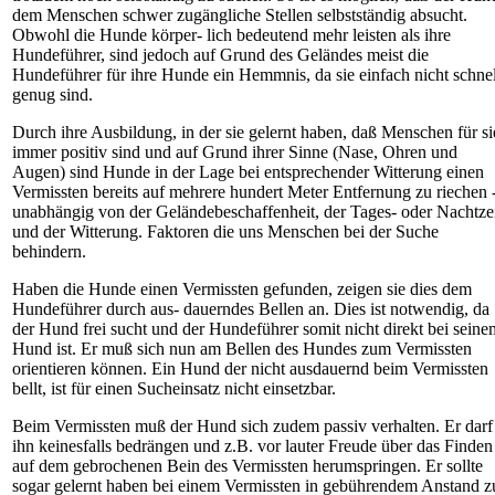
dem Menschen schwer zugängliche Stellen selbstständig absucht.
Obwohl die Hunde körper- lich bedeutend mehr leisten als ihre
Hundeführer, sind jedoch auf Grund des Geländes meist die
Hundeführer für ihre Hunde ein Hemmnis, da sie einfach nicht schnel
genug sind.
Durch ihre Ausbildung, in der sie gelernt haben, daß Menschen für si
immer positiv sind und auf Grund ihrer Sinne (Nase, Ohren und
Augen) sind Hunde in der Lage bei entsprechender Witterung einen
Vermissten bereits auf mehrere hundert Meter Entfernung zu riechen 
unabhängig von der Geländebeschaffenheit, der Tages- oder Nachtze
und der Witterung. Faktoren die uns Menschen bei der Suche
behindern.
Haben die Hunde einen Vermissten gefunden, zeigen sie dies dem
Hundeführer durch aus- dauerndes Bellen an. Dies ist notwendig, da
der Hund frei sucht und der Hundeführer somit nicht direkt bei seine
Hund ist. Er muß sich nun am Bellen des Hundes zum Vermissten
orientieren können. Ein Hund der nicht ausdauernd beim Vermissten
bellt, ist für einen Sucheinsatz nicht einsetzbar.
Beim Vermissten muß der Hund sich zudem passiv verhalten. Er darf
ihn keinesfalls bedrängen und z.B. vor lauter Freude über das Finden
auf dem gebrochenen Bein des Vermissten herumspringen. Er sollte
sogar gelernt haben bei einem Vermissten in gebührendem Anstand z