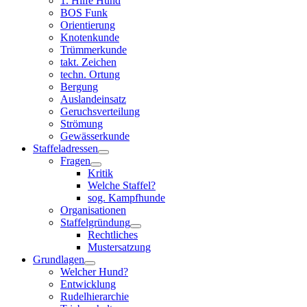
1. Hilfe Hund
BOS Funk
Orientierung
Knotenkunde
Trümmerkunde
takt. Zeichen
techn. Ortung
Bergung
Auslandeinsatz
Geruchsverteilung
Strömung
Gewässerkunde
Staffeladressen
Fragen
Kritik
Welche Staffel?
sog. Kampfhunde
Organisationen
Staffelgründung
Rechtliches
Mustersatzung
Grundlagen
Welcher Hund?
Entwicklung
Rudelhierarchie