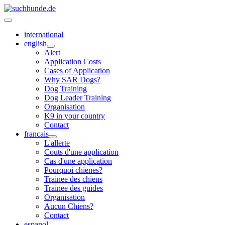
international
english
Alert
Application Costs
Cases of Application
Why SAR Dogs?
Dog Training
Dog Leader Training
Organisation
K9 in your country
Contact
francais
L'allerte
Couts d'une application
Cas d'une application
Pourquoi chienes?
Trainee des chiens
Trainee des guides
Organisation
Aucun Chiens?
Contact
espanol