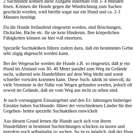
2 Suchhunde können diese Aufgabe innerhalb von 3- 4 Minuten
lösen. Können die Hunde gegen die Windrichtung zum Suchen
geschickt werden, wird hierfür sogar nur ein Hund und ca. 2-3
Minuten benötigt.
Da die Hunde freilaufend eingesetzt werden, sind Böschungen,
Dickichte, Bäche etc. für sie kein Hindernis. Ihre körperlichen
Fähigkeiten können sie hier voll einsetzen.
Spezielle Suchtaktiken führen zudem dazu, daß ein bestimmtes Gebie
sehr zügig abgesucht werden kann.
Bei der Wegesuche werden die Hunde z.B. so eingesetzt, daß je ein
Hund im Abstand von 30- 40 Meter parallel zum Weg im Gelände
sucht, während sein Hundeführer auf dem Weg bleibt und somit
schneller vorwärts kommen kann. Diese Such- taktik ist sinnvoll, da
viele Vermisste in der Nähe von Wegen gefunden werden, jedoch oft
soweit im Gelände, daß sie vom Weg aus nicht zu sehen sind.
Je nach vorrangigem Einsatzgebiet und den Er- fahrungen bisheriger
Einsätze haben Suchhunde- führer der verschiedenen Länder für ihre
Gegeben- heiten spezielle Suchtaktiken entwickelt
Aus diesem Grund lernen die Hunde auch sich von ihrem
Hundeführer in bestimmt Suchrichtungen schicken zu lassen und
trotzdem noch selbständig zu suchen. So ist es möglich, daß der Hun