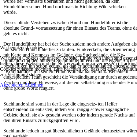
würde der Vermisste überlaufen und nicht gefunden, da kein
Hundeführer seinen Hund nochmals in Richtung Wild schicken
würde.
Dieses blinde Verstehen zwischen Hund und Hundeführer ist die
absolute Grund- vorraussetzung für einen Einsatz des Teams, ohne d
geht es nicht.
Der Hundeführer hat bei der Suche zudem noch andere Aufgaben als
Wir benutzen Cookies
nur seinem Hund hinterher zu laufen. Funkverkehr, die Orientierung
mit Karte und Kompass im Gelände, das Suchgelände, die Ko-
Wir nutzen Cookies auf unserer Website. Einige von ihnen sind essenzi
ordination mit den anderen Suchhundeführern und die eigene Suche
helfen, diese Website und die Nutzererfahrung zu verbessern (Tracking
beschäftigen ihn schon genug, als daß er noch mit lauten energischen
Cookies zulassen möchten. Bitte beachten Sie, dass bei einer Ablehnun
"Kommandos" mit seinem Hund Kontakt halten muß. Bei einem
zur Verfügung stehen.
eingespieltem Team geschieht die Verständigung nur durch angedeute
Zeichen und leise Hinweise, auf die ein selbstständig suchender Hun
Akzeptieren
Ablehnen
ohne große Worte reagiert.
Suchhunde sind somit in der Lage die eingesetz- ten Helfer
entscheidend zu entlasten, indem vor- rangig schwer zugängliche
Gebiete durch sie ab- gesucht werden oder indem gerade Nachts auf
den ihren Einsatz zurückgegriffen wird.
Suchhunde jedoch in gut übersichtlichem Gelände einzusetzten wäre
total verfehlt.