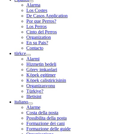
Alarma
Los Costes
De Casos Application
Por que Perros?
Los Perros
Cinto del Perros
Organization
En su Pais?
Contacto
türkce
Alarmi
Hizmetin bedeli
Görev imkanlari
Köpek egitimer
Köpek calistiricisinin
Organizasvonu
Türkiye?
Illetisint
italiano
Alarme
Costa della posta
Possibilita della posta
Formazione dei cani
Formazione delle guide