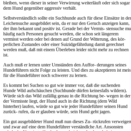
bleiben, wenn dieser in seiner Verwirrung weiterläuft oder sich sogar
dem Hund gegenüber aggressiv verhält.
Selbstverständlich sollte ein Suchhunde auch für diese Einsätze in de
Leichensuche ausgebildet sein, da er nur den Geruch anzeigen kann,
der ihm bekannt und positiv ist. Gerade bei der Vermis- stensuche m
häufig nach Personen gesucht werden, die schon seit längerem
vermisst werden oder bei denen auf Grund der Witterung, des kör-
perlichen Zustandes oder einer Suizidgefährdung damit gerechnet
werden muß, daß mit einem Überleben leider nicht mehr zu rechnen
ist.
Auch muß er lernen unter Umständen den Auffor- derungen seines
Hundeführers nicht Folge zu leisten. Und dies zu akzeptieren ist meis
für die Hundeführer noch schwerer zu lernen.
Es kommt bei Suchen so gut wie immer vor, daß die suchenden
Hunde Wild aufschäuchen (Suchhunde dürfen keinesfalls wildern).
Würde sich das Wild zufällig genau in die Richtung be- wegen in der
der Vermisste liegt, der Hund auch in die Richtung (dem Wild
hinterher) laufen, würde so gut wie jeder Hundeführer seinen Hund
zurück- rufen, da er glauben würde, sein Hund geht jagen.
Ein gut ausgebildeter Hund muß nun dieses Zu- rückrufen verweiger
und zwar auf eine dem Hundeführer verständlche Art. Ansonsten