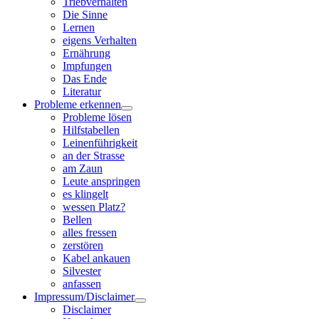
Triebverhalten
Die Sinne
Lernen
eigens Verhalten
Ernährung
Impfungen
Das Ende
Literatur
Probleme erkennen
Probleme lösen
Hilfstabellen
Leinenführigkeit
an der Strasse
am Zaun
Leute anspringen
es klingelt
wessen Platz?
Bellen
alles fressen
zerstören
Kabel ankauen
Silvester
anfassen
Impressum/Disclaimer
Disclaimer