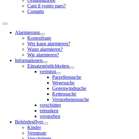
Organisazione
Cani il vostro paes?
Contatto
Alarmierung
Kostenfrage
Wer kann alarmieren?
Wann alarmieren?
Wie alarmieren?
Informationen
Einsatzmöglichkeiten
vermisst
Parzellensuche
Wegesuche
Gegenwindsuche
Kettensuche
Verstorbenensuche
verschüttet
ertrunken
verstorben
Behördenflyer
Kinder
Vermisste
Verschüttete