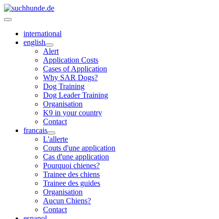
international
english
Alert
Application Costs
Cases of Application
Why SAR Dogs?
Dog Training
Dog Leader Training
Organisation
K9 in your country
Contact
francais
L'allerte
Couts d'une application
Cas d'une application
Pourquoi chienes?
Trainee des chiens
Trainee des guides
Organisation
Aucun Chiens?
Contact
espanol