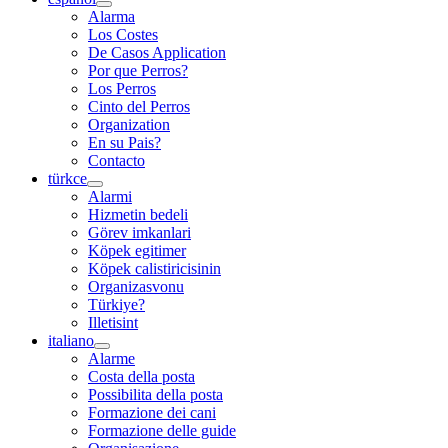
Alarma
Los Costes
De Casos Application
Por que Perros?
Los Perros
Cinto del Perros
Organization
En su Pais?
Contacto
türkce
Alarmi
Hizmetin bedeli
Görev imkanlari
Köpek egitimer
Köpek calistiricisinin
Organizasvonu
Türkiye?
Illetisint
italiano
Alarme
Costa della posta
Possibilita della posta
Formazione dei cani
Formazione delle guide