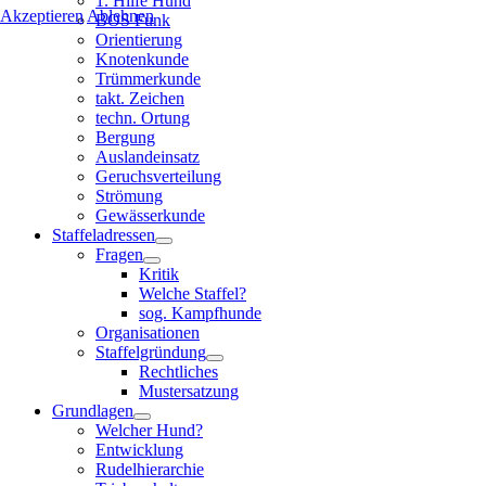
1. Hilfe Hund
Akzeptieren
Ablehnen
BOS Funk
Orientierung
Knotenkunde
Trümmerkunde
takt. Zeichen
techn. Ortung
Bergung
Auslandeinsatz
Geruchsverteilung
Strömung
Gewässerkunde
Staffeladressen
Fragen
Kritik
Welche Staffel?
sog. Kampfhunde
Organisationen
Staffelgründung
Rechtliches
Mustersatzung
Grundlagen
Welcher Hund?
Entwicklung
Rudelhierarchie