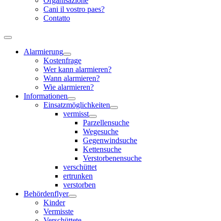
Organisazione
Cani il vostro paes?
Contatto
Alarmierung
Kostenfrage
Wer kann alarmieren?
Wann alarmieren?
Wie alarmieren?
Informationen
Einsatzmöglichkeiten
vermisst
Parzellensuche
Wegesuche
Gegenwindsuche
Kettensuche
Verstorbenensuche
verschüttet
ertrunken
verstorben
Behördenflyer
Kinder
Vermisste
Verschüttete