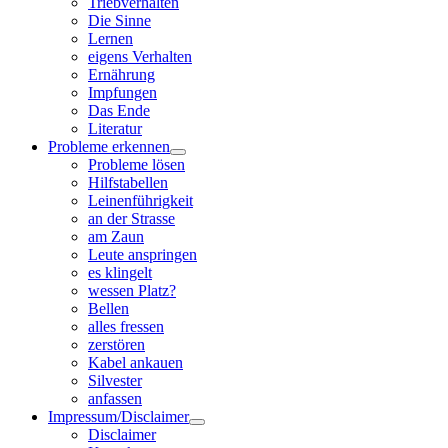
Triebverhalten
Die Sinne
Lernen
eigens Verhalten
Ernährung
Impfungen
Das Ende
Literatur
Probleme erkennen
Probleme lösen
Hilfstabellen
Leinenführigkeit
an der Strasse
am Zaun
Leute anspringen
es klingelt
wessen Platz?
Bellen
alles fressen
zerstören
Kabel ankauen
Silvester
anfassen
Impressum/Disclaimer
Disclaimer