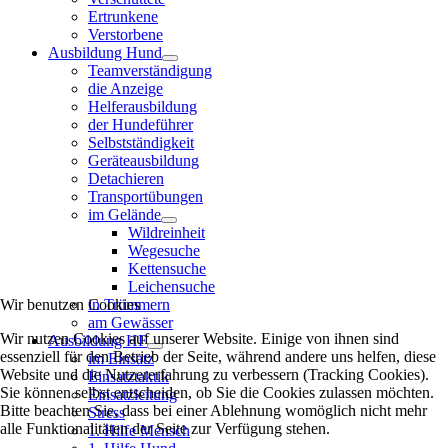
Ertrunkene
Verstorbene
Ausbildung Hund
Teamverständigung
die Anzeige
Helferausbildung
der Hundeführer
Selbstständigkeit
Geräteausbildung
Detachieren
Transportübungen
im Gelände
Wildreinheit
Wegesuche
Kettensuche
Leichensuche
Wir benutzen Cookies
in Trümmern
am Gewässer
Wir nutzen Cookies auf unserer Website. Einige von ihnen sind
Ausbildung HF
essenziell für den Betrieb der Seite, während andere uns helfen, diese
im Einsatz
Website und die Nutzererfahrung zu verbessern (Tracking Cookies).
Einsatztaktik
Sie können selbst entscheiden, ob Sie die Cookies zulassen möchten.
Einsatzleitung
Bitte beachten Sie, dass bei einer Ablehnung womöglich nicht mehr
Stress
alle Funktionalitäten der Seite zur Verfügung stehen.
1. Hilfe Mensch