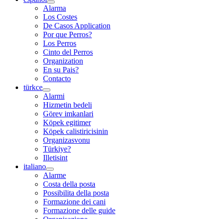
Alarma
Los Costes
De Casos Application
Por que Perros?
Los Perros
Cinto del Perros
Organization
En su Pais?
Contacto
türkce
Alarmi
Hizmetin bedeli
Görev imkanlari
Köpek egitimer
Köpek calistiricisinin
Organizasvonu
Türkiye?
Illetisint
italiano
Alarme
Costa della posta
Possibilita della posta
Formazione dei cani
Formazione delle guide