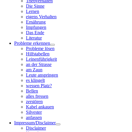
Triebverhalten
Die Sinne
Lernen
eigens Verhalten
Ernährung
Impfungen
Das Ende
Literatur
Probleme erkennen
Probleme lösen
Hilfstabellen
Leinenführigkeit
an der Strasse
am Zaun
Leute anspringen
es klingelt
wessen Platz?
Bellen
alles fressen
zerstören
Kabel ankauen
Silvester
anfassen
Impressum/Disclaimer
Disclaimer