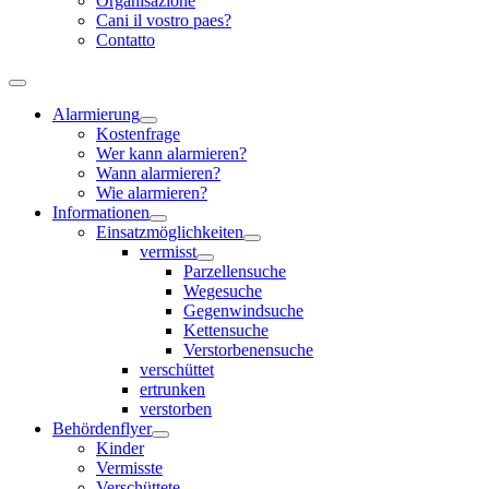
Organisazione
Cani il vostro paes?
Contatto
Alarmierung
Kostenfrage
Wer kann alarmieren?
Wann alarmieren?
Wie alarmieren?
Informationen
Einsatzmöglichkeiten
vermisst
Parzellensuche
Wegesuche
Gegenwindsuche
Kettensuche
Verstorbenensuche
verschüttet
ertrunken
verstorben
Behördenflyer
Kinder
Vermisste
Verschüttete