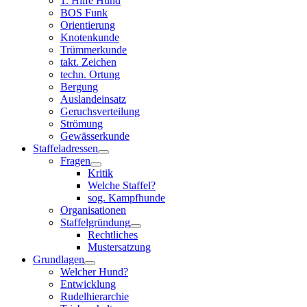
1. Hilfe Hund
BOS Funk
Orientierung
Knotenkunde
Trümmerkunde
takt. Zeichen
techn. Ortung
Bergung
Auslandeinsatz
Geruchsverteilung
Strömung
Gewässerkunde
Staffeladressen
Fragen
Kritik
Welche Staffel?
sog. Kampfhunde
Organisationen
Staffelgründung
Rechtliches
Mustersatzung
Grundlagen
Welcher Hund?
Entwicklung
Rudelhierarchie