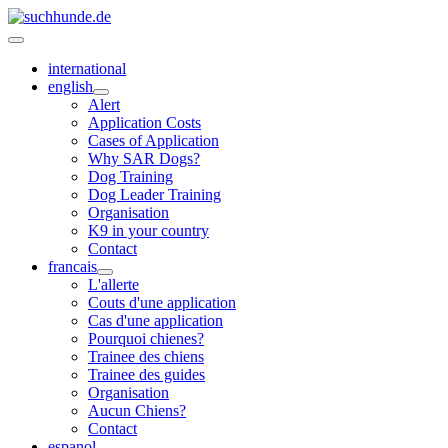
international
english
Alert
Application Costs
Cases of Application
Why SAR Dogs?
Dog Training
Dog Leader Training
Organisation
K9 in your country
Contact
francais
L'allerte
Couts d'une application
Cas d'une application
Pourquoi chienes?
Trainee des chiens
Trainee des guides
Organisation
Aucun Chiens?
Contact
espanol