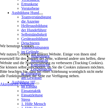
Ertrunkene
Verstorbene
Ausbildung Hund
Teamverständigung
die Anzeige
Helferausbildung
der Hundeführer
Selbstständigkeit
Geräteausbildung
Detachieren
Wir benutzen Cookies
Transportübungen
im Gelände
Wir nutzen Cookies auf unserer Website. Einige von ihnen sind
Wildreinheit
essenziell für den Betrieb der Seite, während andere uns helfen, diese
Wegesuche
Website und die Nutzererfahrung zu verbessern (Tracking Cookies).
Kettensuche
Sie können selbst entscheiden, ob Sie die Cookies zulassen möchten.
Leichensuche
Bitte beachten Sie, dass bei einer Ablehnung womöglich nicht mehr
in Trümmern
alle Funktionalitäten der Seite zur Verfügung stehen.
am Gewässer
Ausbildung HF
Akzeptieren
Ablehnen
im Einsatz
Einsatztaktik
Einsatzleitung
Stress
1. Hilfe Mensch