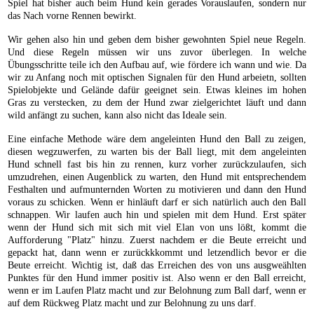
Spiel hat bisher auch beim Hund kein gerades Vorauslaufen, sondern nur
das Nach vorne Rennen bewirkt.
Wir gehen also hin und geben dem bisher gewohnten Spiel neue Regeln.
Und diese Regeln müssen wir uns zuvor überlegen. In welche
Übungsschritte teile ich den Aufbau auf, wie fördere ich wann und wie. Da
wir zu Anfang noch mit optischen Signalen für den Hund arbeietn, sollten
Spielobjekte und Gelände dafür geeignet sein. Etwas kleines im hohen
Gras zu verstecken, zu dem der Hund zwar zielgerichtet läuft und dann
wild anfängt zu suchen, kann also nicht das Ideale sein.
Eine einfache Methode wäre dem angeleinten Hund den Ball zu zeigen,
diesen wegzuwerfen, zu warten bis der Ball liegt, mit dem angeleinten
Hund schnell fast bis hin zu rennen, kurz vorher zurückzulaufen, sich
umzudrehen, einen Augenblick zu warten, den Hund mit entsprechendem
Festhalten und aufmunternden Worten zu motivieren und dann den Hund
voraus zu schicken. Wenn er hinläuft darf er sich natürlich auch den Ball
schnappen. Wir laufen auch hin und spielen mit dem Hund. Erst später
wenn der Hund sich mit sich mit viel Elan von uns lößt, kommt die
Aufforderung "Platz" hinzu. Zuerst nachdem er die Beute erreicht und
gepackt hat, dann wenn er zurückkkommt und letzendlich bevor er die
Beute erreicht. Wichtig ist, daß das Erreichen des von uns ausgweählten
Punktes für den Hund immer positiv ist. Also wenn er den Ball erreicht,
wenn er im Laufen Platz macht und zur Belohnung zum Ball darf, wenn er
auf dem Rückweg Platz macht und zur Belohnung zu uns darf.