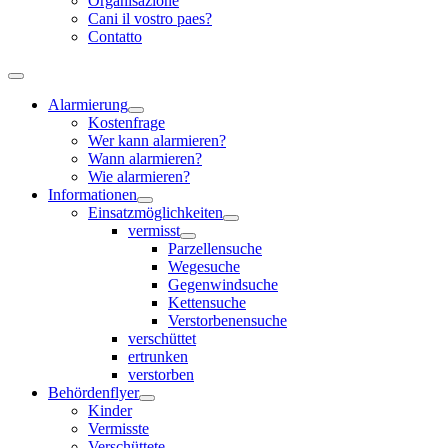
Organisazione
Cani il vostro paes?
Contatto
Alarmierung
Kostenfrage
Wer kann alarmieren?
Wann alarmieren?
Wie alarmieren?
Informationen
Einsatzmöglichkeiten
vermisst
Parzellensuche
Wegesuche
Gegenwindsuche
Kettensuche
Verstorbenensuche
verschüttet
ertrunken
verstorben
Behördenflyer
Kinder
Vermisste
Verschüttete