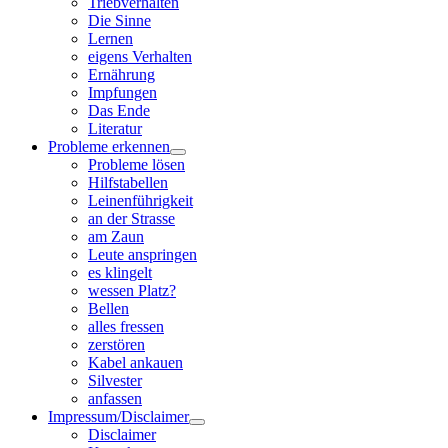
Triebverhalten
Die Sinne
Lernen
eigens Verhalten
Ernährung
Impfungen
Das Ende
Literatur
Probleme erkennen
Probleme lösen
Hilfstabellen
Leinenführigkeit
an der Strasse
am Zaun
Leute anspringen
es klingelt
wessen Platz?
Bellen
alles fressen
zerstören
Kabel ankauen
Silvester
anfassen
Impressum/Disclaimer
Disclaimer