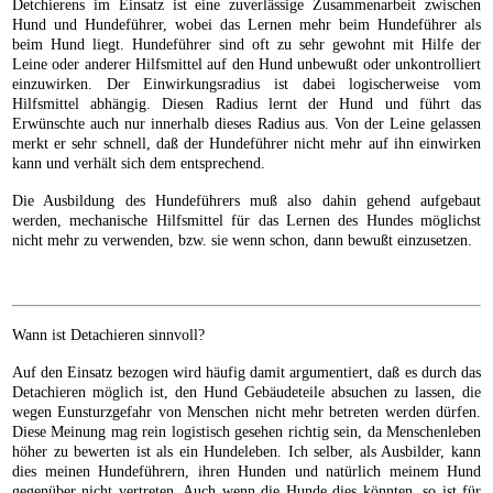
Detchierens im Einsatz ist eine zuverlässige Zusammenarbeit zwischen
Hund und Hundeführer, wobei das Lernen mehr beim Hundeführer als
beim Hund liegt. Hundeführer sind oft zu sehr gewohnt mit Hilfe der
Leine oder anderer Hilfsmittel auf den Hund unbewußt oder unkontrolliert
einzuwirken. Der Einwirkungsradius ist dabei logischerweise vom
Hilfsmittel abhängig. Diesen Radius lernt der Hund und führt das
Erwünschte auch nur innerhalb dieses Radius aus. Von der Leine gelassen
merkt er sehr schnell, daß der Hundeführer nicht mehr auf ihn einwirken
kann und verhält sich dem entsprechend.
Die Ausbildung des Hundeführers muß also dahin gehend aufgebaut
werden, mechanische Hilfsmittel für das Lernen des Hundes möglichst
nicht mehr zu verwenden, bzw. sie wenn schon, dann bewußt einzusetzen.
Wann ist Detachieren sinnvoll?
Auf den Einsatz bezogen wird häufig damit argumentiert, daß es durch das
Detachieren möglich ist, den Hund Gebäudeteile absuchen zu lassen, die
wegen Eunsturzgefahr von Menschen nicht mehr betreten werden dürfen.
Diese Meinung mag rein logistisch gesehen richtig sein, da Menschenleben
höher zu bewerten ist als ein Hundeleben. Ich selber, als Ausbilder, kann
dies meinen Hundeführern, ihren Hunden und natürlich meinem Hund
gegenüber nicht vertreten. Auch wenn die Hunde dies könnten, so ist für