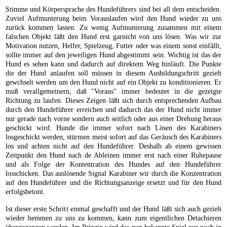
Stimme und Körpersprache des Hundeführers sind bei all dem entscheiden.
Zuviel Aufmunterung beim Vorauslaufen wird den Hund wieder zu uns
zurück kommen lassen. Zu wenig Aufmunterung zusammen mit einem
falschen Objekt läßt den Hund erst garnicht von uns lösen. Was wir zur
Motivation nutzen, Helfer, Spielzeug, Futter oder was einem sonst einfällt,
sollte immer auf den jeweiligen Hund abgestimmt sein. Wichtig ist das der
Hund es sehen kann und dadurch auf direktem Weg hinläuft. Die Punkte
die der Hund anlaufen soll müssen in diesem Ausbildungschritt gezielt
gewchselt werden um den Hund nicht auf ein Objekt zu konditionieren. Er
muß verallgemeinern, daß "Voraus" immer bedeutet in die gezeigte
Richtung zu laufen. Dieses Zeigen läßt sich durch entsprechenden Aufbau
durch den Hundeführer erreichen und dadurch das der Hund nicht immer
nur gerade nach vorne sondern auch seitlich oder aus einer Drehung heraus
geschickt wird. Hunde die immer sofort nach Lösen des Karabiners
losgeschickt werden, stürmen meist sofort auf das Geräusch des Karabiners
los und achten nicht auf den Hundeführer. Deshalb ab einem gewissen
Zeitpunkt den Hund nach de Ableinen immer erst nach einer Ruhepause
und als Folge der Kontentration des Hundes auf den Hundeführer
losschicken. Das auslösende Signal Karabiner wir durch die Konzentration
auf den Hundeführer und die Richtungsanzeige ersetzt und für den Hund
erfolgsbetont.
Ist dieser erste Schritt einmal geschafft und der Hund läßt sich auch gezielt
wieder hemmen zu uns zu kommen, kann zum eigentlichen Detachieren