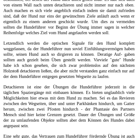
von einem Wall nach unten detachieren und nicht immer nur nach oben.
Auch machen es sich viele angeblich einfach indem sie damit zufrieden
sind, daß der Hund nur eins der gewünschten Ziele anläuft auch wenn er
eigentlich zu einem anderen geschickt wurde. Um dies zu vermeiden
sollten die Hundeführer vor Beginn der Übung immer sagen in welcher
Reihenfolge welches Ziel vom Hund angelaufen werden soll.
Letzendlich werden die optischen Signale für den Hund komplett
weggelassen, da der Hundeführer nun soviel Einfühlungsvermögen haben
sollte, seinen Hund auch so dirgieren zu können. Deratige Auf- gaben
sollten auch gezielt beim Üben gestellt werden. Vieviele "gute" Hunde
habe ich schon gesehen, die sich zwar problemslos auf den nächsten
Holzstoß detachieren ließen, die aber nicht verstanden ganz einfach nur auf
der dem Hundeführer entgegen gesetzten Wegseite zu laufen.
Detachieren ist eine der Übungen die Hundeführer jederzeit in die
täglichen Spaziergänge mit einbauen können. Es bieten unglaublich viele
Möglichkeiten hier etwas mit dem Hund zu machen. Sei es das Revieren
zwischen den Wegseiten, über und unter Parkbänken hindurch, um Gatter
herum, zwischen zwei Pfosten hindurch - der Phantasie des Partners
Mensch sind hier keine Grenzen gesetzt. Dauer der Übungen und Größe
der zu umlaufenden Objekte sollten aber dem Können des Hundes dabei
angepasst sein.
Eine sehr gute, das Vertrauen zum Hundeführer fördernde Übung ist auch