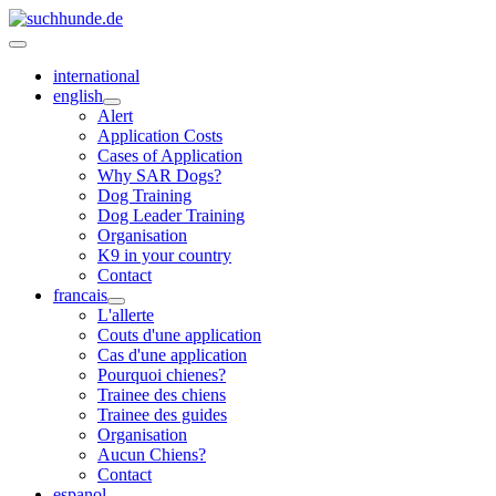
international
english
Alert
Application Costs
Cases of Application
Why SAR Dogs?
Dog Training
Dog Leader Training
Organisation
K9 in your country
Contact
francais
L'allerte
Couts d'une application
Cas d'une application
Pourquoi chienes?
Trainee des chiens
Trainee des guides
Organisation
Aucun Chiens?
Contact
espanol