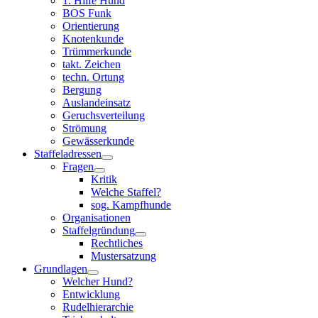
1. Hilfe Hund
BOS Funk
Orientierung
Knotenkunde
Trümmerkunde
takt. Zeichen
techn. Ortung
Bergung
Auslandeinsatz
Geruchsverteilung
Strömung
Gewässerkunde
Staffeladressen
Fragen
Kritik
Welche Staffel?
sog. Kampfhunde
Organisationen
Staffelgründung
Rechtliches
Mustersatzung
Grundlagen
Welcher Hund?
Entwicklung
Rudelhierarchie