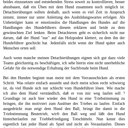
beides einzusetzen und entstehenden Stress soweit zu kontrollieren, besser
abzubauen, daß ein Üben mit dem Hund zusammen noch möglich ist.
Detachierübungen sollten deshalb, auch wenn es viel Zeit in Anspruch
nimmt, immer nur unter Anleitung des Ausbildungswartes erfolgen. Als
Unbeteilgter kann er emotionslos die Handlungen des Hundes auf die
Handlungen des Hundeführers diesem erklären und beide zu dem
gewünschten Ziel lenken. Beim Detachieren geht es sicherlich nicht nur
darum, daß der Hund "nur" auf das Holzpodest klettert, zu dem ihn der
Hundeführer geschickt hat. Jedenfalls nicht wenn der Hund später auch
Menschen orten soll.
Auch wenn manche meinen Detachierübungen eignen sich gut dazu viele
Teams gleichzeitig zu beschäftigen, ich sehe hierin eine nicht unerhebliche
Gefahr für die notwendige Erhaltung der Suchfreude beim Hund.
Bei den Hunden beginnt man meist mit dem Vorrausschicken als ersten
Schritt. Was relativ einfach aussieht und doch meist schon recht schwierig
ist, da viel Hunde sich nur schlecht vom Hundeführer lösen. Wie mache
ich also dem Hund verständlich, daß er von mir weg laufen soll ?
Grundlage ist auch hier wieder den Hund in eine Triebstimmung zu
bringen, die ihn motiviert zum Auslöser des Triebes zu laufen. Einfach
ausgedrückt man zeigt dem Hund den Ball, bringt ihn damit in die
Triebstimmung Beutetrieb, wirft den Ball weg und läßt den Hund
hinterherlaufen zur Triebbefriedigung Totschütteln. Nun kennt dies
eigentlich fast jeder Hund als Spiel und nicht als Vorauslaufen. Dieses