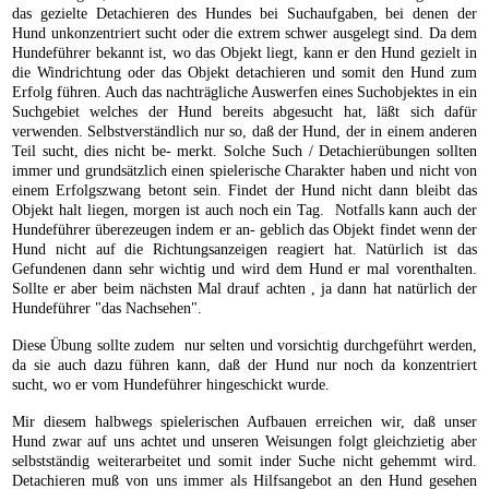
das gezielte Detachieren des Hundes bei Suchaufgaben, bei denen der
Hund unkonzentriert sucht oder die extrem schwer ausgelegt sind. Da dem
Hundeführer bekannt ist, wo das Objekt liegt, kann er den Hund gezielt in
die Windrichtung oder das Objekt detachieren und somit den Hund zum
Erfolg führen. Auch das nachträgliche Auswerfen eines Suchobjektes in ein
Suchgebiet welches der Hund bereits abgesucht hat, läßt sich dafür
verwenden. Selbstverständlich nur so, daß der Hund, der in einem anderen
Teil sucht, dies nicht be- merkt. Solche Such / Detachierübungen sollten
immer und grundsätzlich einen spielerische Charakter haben und nicht von
einem Erfolgszwang betont sein. Findet der Hund nicht dann bleibt das
Objekt halt liegen, morgen ist auch noch ein Tag. Notfalls kann auch der
Hundeführer überezeugen indem er an- geblich das Objekt findet wenn der
Hund nicht auf die Richtungsanzeigen reagiert hat. Natürlich ist das
Gefundenen dann sehr wichtig und wird dem Hund er mal vorenthalten.
Sollte er aber beim nächsten Mal drauf achten , ja dann hat natürlich der
Hundeführer "das Nachsehen".
Diese Übung sollte zudem nur selten und vorsichtig durchgeführt werden,
da sie auch dazu führen kann, daß der Hund nur noch da konzentriert
sucht, wo er vom Hundeführer hingeschickt wurde.
Mir diesem halbwegs spielerischen Aufbauen erreichen wir, daß unser
Hund zwar auf uns achtet und unseren Weisungen folgt gleichzietig aber
selbstständig weiterarbeitet und somit inder Suche nicht gehemmt wird.
Detachieren muß von uns immer als Hilfsangebot an den Hund gesehen