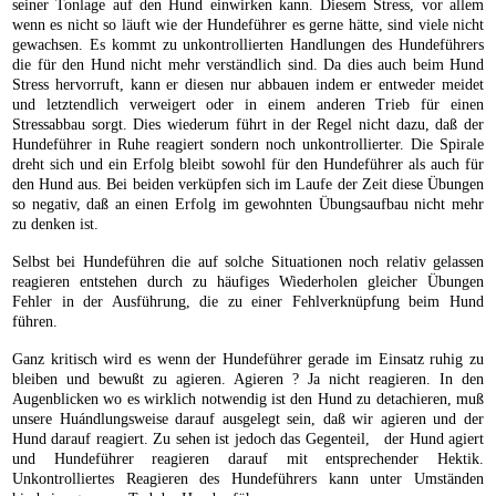
seiner Tonlage auf den Hund einwirken kann. Diesem Stress, vor allem
wenn es nicht so läuft wie der Hundeführer es gerne hätte, sind viele nicht
gewachsen. Es kommt zu unkontrollierten Handlungen des Hundeführers
die für den Hund nicht mehr verständlich sind. Da dies auch beim Hund
Stress hervorruft, kann er diesen nur abbauen indem er entweder meidet
und letztendlich verweigert oder in einem anderen Trieb für einen
Stressabbau sorgt. Dies wiederum führt in der Regel nicht dazu, daß der
Hundeführer in Ruhe reagiert sondern noch unkontrollierter. Die Spirale
dreht sich und ein Erfolg bleibt sowohl für den Hundeführer als auch für
den Hund aus. Bei beiden verküpfen sich im Laufe der Zeit diese Übungen
so negativ, daß an einen Erfolg im gewohnten Übungsaufbau nicht mehr
zu denken ist.
Selbst bei Hundeführen die auf solche Situationen noch relativ gelassen
reagieren entstehen durch zu häufiges Wiederholen gleicher Übungen
Fehler in der Ausführung, die zu einer Fehlverknüpfung beim Hund
führen.
Ganz kritisch wird es wenn der Hundeführer gerade im Einsatz ruhig zu
bleiben und bewußt zu agieren. Agieren ? Ja nicht reagieren. In den
Augenblicken wo es wirklich notwendig ist den Hund zu detachieren, muß
unsere Huándlungsweise darauf ausgelegt sein, daß wir agieren und der
Hund darauf reagiert. Zu sehen ist jedoch das Gegenteil, der Hund agiert
und Hundeführer reagieren darauf mit entsprechender Hektik.
Unkontrolliertes Reagieren des Hundeführers kann unter Umständen