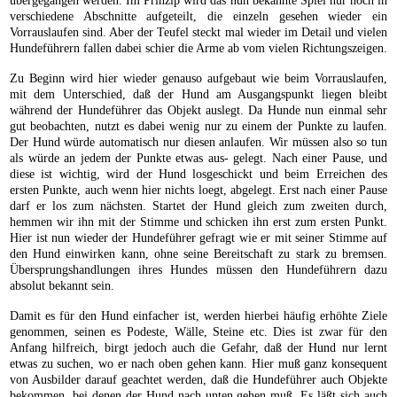
übergegangen werden. Im Prinzip wird das nun bekannte Spiel nur noch in
verschiedene Abschnitte aufgeteilt, die einzeln gesehen wieder ein
Vorrauslaufen sind. Aber der Teufel steckt mal wieder im Detail und vielen
Hundeführern fallen dabei schier die Arme ab vom vielen Richtungszeigen.
Zu Beginn wird hier wieder genauso aufgebaut wie beim Vorrauslaufen,
mit dem Unterschied, daß der Hund am Ausgangspunkt liegen bleibt
während der Hundeführer das Objekt auslegt. Da Hunde nun einmal sehr
gut beobachten, nutzt es dabei wenig nur zu einem der Punkte zu laufen.
Der Hund würde automatisch nur diesen anlaufen. Wir müssen also so tun
als würde an jedem der Punkte etwas aus- gelegt. Nach einer Pause, und
diese ist wichtig, wird der Hund losgeschickt und beim Erreichen des
ersten Punkte, auch wenn hier nichts loegt, abgelegt. Erst nach einer Pause
darf er los zum nächsten. Startet der Hund gleich zum zweiten durch,
hemmen wir ihn mit der Stimme und schicken ihn erst zum ersten Punkt.
Hier ist nun wieder der Hundeführer gefragt wie er mit seiner Stimme auf
den Hund einwirken kann, ohne seine Bereitschaft zu stark zu bremsen.
Übersprungshandlungen ihres Hundes müssen den Hundeführern dazu
absolut bekannt sein.
Damit es für den Hund einfacher ist, werden hierbei häufig erhöhte Ziele
genommen, seinen es Podeste, Wälle, Steine etc. Dies ist zwar für den
Anfang hilfreich, birgt jedoch auch die Gefahr, daß der Hund nur lernt
etwas zu suchen, wo er nach oben gehen kann. Hier muß ganz konsequent
von Ausbilder darauf geachtet werden, daß die Hundeführer auch Objekte
bekommen, bei denen der Hund nach unten gehen muß. Es läßt sich auch