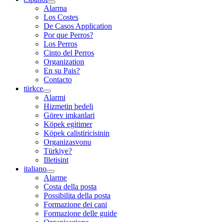
Alarma
Los Costes
De Casos Application
Por que Perros?
Los Perros
Cinto del Perros
Organization
En su Pais?
Contacto
türkce
Alarmi
Hizmetin bedeli
Görev imkanlari
Köpek egitimer
Köpek calistiricisinin
Organizasvonu
Türkiye?
Illetisint
italiano
Alarme
Costa della posta
Possibilita della posta
Formazione dei cani
Formazione delle guide