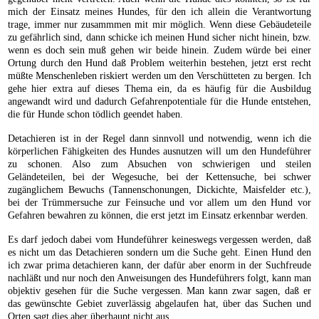
mich der Einsatz meines Hundes, für den ich allein die Verantwortung
trage, immer nur zusammmen mit mir möglich. Wenn diese Gebäudeteile
zu gefährlich sind, dann schicke ich meinen Hund sicher nicht hinein, bzw.
wenn es doch sein muß gehen wir beide hinein. Zudem würde bei einer
Ortung durch den Hund daß Problem weiterhin bestehen, jetzt erst recht
müßte Menschenleben riskiert werden um den Verschütteten zu bergen. Ich
gehe hier extra auf dieses Thema ein, da es häufig für die Ausbildug
angewandt wird und dadurch Gefahrenpotentiale für die Hunde entstehen,
die für Hunde schon tödlich geendet haben.
Detachieren ist in der Regel dann sinnvoll und notwendig, wenn ich die
körperlichen Fähigkeiten des Hundes ausnutzen will um den Hundeführer
zu schonen. Also zum Absuchen von schwierigen und steilen
Geländeteilen, bei der Wegesuche, bei der Kettensuche, bei schwer
zugänglichem Bewuchs (Tannenschonungen, Dickichte, Maisfelder etc.),
bei der Trümmersuche zur Feinsuche und vor allem um den Hund vor
Gefahren bewahren zu können, die erst jetzt im Einsatz erkennbar werden.
Es darf jedoch dabei vom Hundeführer keineswegs vergessen werden, daß
es nicht um das Detachieren sondern um die Suche geht. Einen Hund den
ich zwar prima detachieren kann, der dafür aber enorm in der Suchfreude
nachläßt und nur noch den Anweisungen des Hundeführers folgt, kann man
objektiv gesehen für die Suche vergessen. Man kann zwar sagen, daß er
das gewünschte Gebiet zuverlässig abgelaufen hat, über das Suchen und
Orten sagt dies aber überhaupt nicht aus.