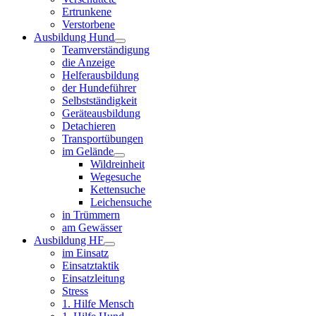
Ertrunkene
Verstorbene
Ausbildung Hund
Teamverständigung
die Anzeige
Helferausbildung
der Hundeführer
Selbstständigkeit
Geräteausbildung
Detachieren
Transportübungen
im Gelände
Wildreinheit
Wegesuche
Kettensuche
Leichensuche
in Trümmern
am Gewässer
Ausbildung HF
im Einsatz
Einsatztaktik
Einsatzleitung
Stress
1. Hilfe Mensch