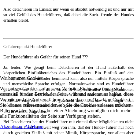
Also detachieren im Einsatz nur wenn es absolut notwendig ist und nur mit
so viel Gefühl des Hundeführers, daß dabei die Such- freude des Hundes
erhalten bleibt.
Gefahrenpunkt Hundeführer
Der Hundeführer als Gefahr für seinen Hund ???
Ja, leider. Wie gesagt beim Detachieren ist der Hund außerhalb des
körperlichen Einflußbereiches des Hundeführers. Ein Einfluß auf den
Wir benutzen Cookies
Hund, sei es fördernd oder hemmend kann also nur mittels Körpersprache
und menschlcihe Sprache erfolgen. Normalesweise sind es Hundeführer
Wir nutzen Cookies auf unserer Website. Einige von ihnen sind
gewohnt, weil leichter, ihren Stress in entsprechenden Übungssituationen
essenziell für den Betrieb der Seite, während andere uns helfen, diese
über das Hilfsmittel Leine abzubauen. Bereits hier sollten eigentlich die
Website und die Nutzererfahrung zu verbessern (Tracking Cookies).
Ausbilder eingreifen, aber oft geschieht dies nicht bzw. wird sogar noch
Sie können selbst entscheiden, ob Sie die Cookies zulassen möchten.
unterstützt. Zudem kann auch ein guter Ausbilder nicht immer alles sehen
Bitte beachten Sie, dass bei einer Ablehnung womöglich nicht mehr
und bremsend eingreifen.
alle Funktionalitäten der Seite zur Verfügung stehen.
Bei Detachieren hat der Hundeführer mit einmal diese Möglichkeiten nicht
Akzeptieren
Ablehnen
mehr. Sein Hund ist soweit weg von ihm, daß der Hunde- führer nur noch
durch gezielten Einfluß mit seiner Mimik, Körpersprache, vor allem aber