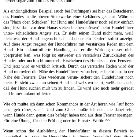
hierbei sogar zum Tod des Hundes führen.
Als eindringlichstes Beispiel (auch bei Prüfungen) sei hier das Detachieren
des Hundes in die oberen Stockwerke eines Gebäudes genannt. Während
das "Nach oben Schicken" für Hund und Hundeführer noch relativ einfach
sind, lößt das "vor dem Hauas stehen bleiben müssen" beim Hundeführer
unter- schiedlichste Ängste aus. Er sieht seinen Hund nicht mehr, weiß
nicht was der Hund abgesucht hat und ob er ein "Opfer" sofort anzeigt.
Auf diese Angst reagiert der Hundeführer mit verstärkten Reden mit dem
Hund. Ein unkontrollierte Handlung, da er die Wirkung dieser nicht
überprüfen kan. was folgt ist entweder ein verstärktes Zurücklaufen des
Hundes oder noch schlimmer ein Erscheinen des Hundes an den Fenstern.
Und jetzt wird es wirklich kritisch. Durch das verstärkte Reden wird der
Hund motoviert die Nähe des Hundeführers zu suchen, er bleibt also in der
Nähe des Fensters. Dies wiederum verun- sichert den Hundeführer noch
mehr. Er sieht zwar nun seinen Hund und weiß wo er ist, weiß aber auch,
daß der Hund suchen muß um zu finden. Es wird also noch mehr geredet
und immer unkontrollierter.
Wie oft mußte ich dann schon Kommandos in der Art hören wie "auf hopp
jetzt, geh rüber, such". Und zum Glück mußte ich noch nie dabei sein,
wenn Hunde dann genau dies befolgt haben und aus dem Fenster sprangen.
Für eine Übung, für eine Prüfung oder im Einsatz. Wofür ???
Wenn schon die Ausbildung der Hundeführer in diesem Bereich so
mangelhaft ist, oder die Hundeführer in diesem Augenblick dem Stress