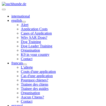
international
english
Alert
Application Costs
Cases of Application
Why SAR Dogs?
Dog Training
Dog Leader Training
Organisation
K9 in your country
Contact
francais
L'allerte
Couts d'une application
Cas d'une application
Pourquoi chienes?
Trainee des chiens
Trainee des guides
Organisation
Aucun Chiens?
Contact
espanol