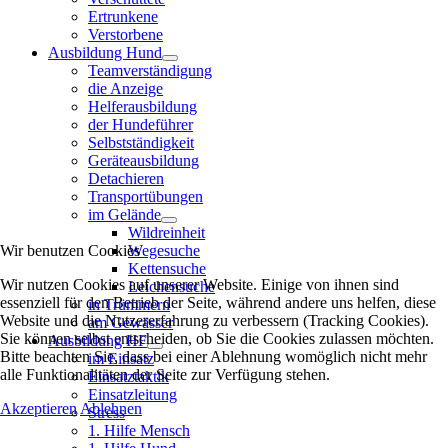
Ertrunkene
Verstorbene
Ausbildung Hund
Teamverständigung
die Anzeige
Helferausbildung
der Hundeführer
Selbstständigkeit
Geräteausbildung
Detachieren
Transportübungen
im Gelände
Wildreinheit
Wir benutzen Cookies
Wegesuche
Kettensuche
Wir nutzen Cookies auf unserer Website. Einige von ihnen sind
Leichensuche
essenziell für den Betrieb der Seite, während andere uns helfen, diese
in Trümmern
Website und die Nutzererfahrung zu verbessern (Tracking Cookies).
am Gewässer
Sie können selbst entscheiden, ob Sie die Cookies zulassen möchten.
Ausbildung HF
Bitte beachten Sie, dass bei einer Ablehnung womöglich nicht mehr
im Einsatz
alle Funktionalitäten der Seite zur Verfügung stehen.
Einsatztaktik
Einsatzleitung
Akzeptieren
Ablehnen
Stress
1. Hilfe Mensch