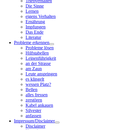
Triebverhalten
Die Sinne
Lernen
eigens Verhalten
Ernährung
Impfungen
Das Ende
Literatur
Probleme erkennen
Probleme lösen
Hilfstabellen
Leinenführigkeit
an der Strasse
am Zaun
Leute anspringen
es klingelt
wessen Platz?
Bellen
alles fressen
zerstören
Kabel ankauen
Silvester
anfassen
Impressum/Disclaimer
Disclaimer