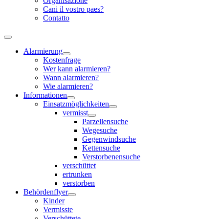
Organisazione
Cani il vostro paes?
Contatto
Alarmierung
Kostenfrage
Wer kann alarmieren?
Wann alarmieren?
Wie alarmieren?
Informationen
Einsatzmöglichkeiten
vermisst
Parzellensuche
Wegesuche
Gegenwindsuche
Kettensuche
Verstorbenensuche
verschüttet
ertrunken
verstorben
Behördenflyer
Kinder
Vermisste
Verschüttete