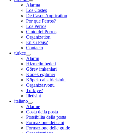
Alarma
Los Costes
De Casos Application
Por que Perros?
Los Perros
Cinto del Perros
Organization
En su Pais?
Contacto
türkce
Alarmi
Hizmetin bedeli
Görev imkanlari
Köpek egitimer
Köpek calistiricisinin
Organizasvonu
Türkiye?
Illetisint
italiano
Alarme
Costa della posta
Possibilita della posta
Formazione dei cani
Formazione delle guide