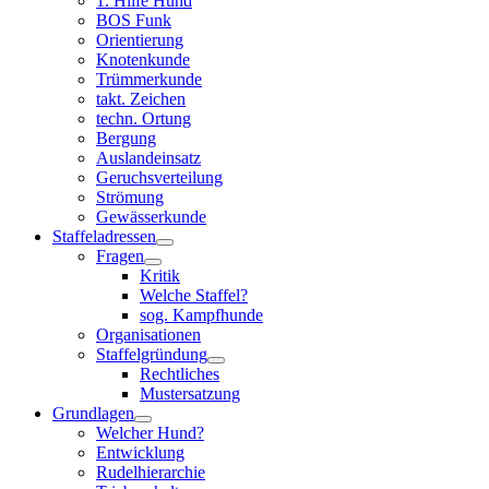
1. Hilfe Hund
BOS Funk
Orientierung
Knotenkunde
Trümmerkunde
takt. Zeichen
techn. Ortung
Bergung
Auslandeinsatz
Geruchsverteilung
Strömung
Gewässerkunde
Staffeladressen
Fragen
Kritik
Welche Staffel?
sog. Kampfhunde
Organisationen
Staffelgründung
Rechtliches
Mustersatzung
Grundlagen
Welcher Hund?
Entwicklung
Rudelhierarchie