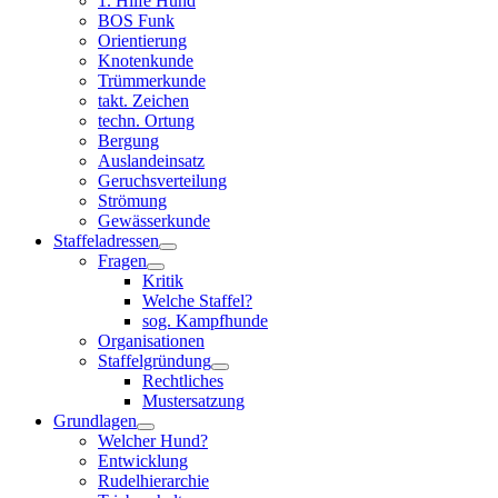
1. Hilfe Hund
BOS Funk
Orientierung
Knotenkunde
Trümmerkunde
takt. Zeichen
techn. Ortung
Bergung
Auslandeinsatz
Geruchsverteilung
Strömung
Gewässerkunde
Staffeladressen
Fragen
Kritik
Welche Staffel?
sog. Kampfhunde
Organisationen
Staffelgründung
Rechtliches
Mustersatzung
Grundlagen
Welcher Hund?
Entwicklung
Rudelhierarchie