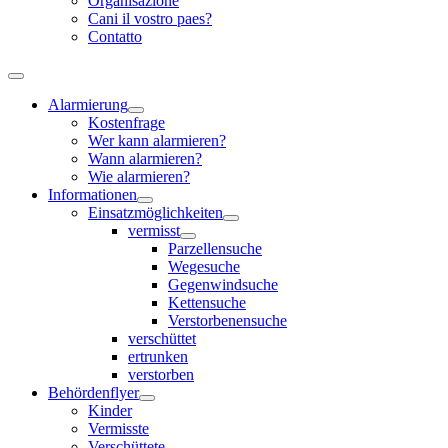
Organisazione
Cani il vostro paes?
Contatto
Alarmierung
Kostenfrage
Wer kann alarmieren?
Wann alarmieren?
Wie alarmieren?
Informationen
Einsatzmöglichkeiten
vermisst
Parzellensuche
Wegesuche
Gegenwindsuche
Kettensuche
Verstorbenensuche
verschüttet
ertrunken
verstorben
Behördenflyer
Kinder
Vermisste
Verschüttete