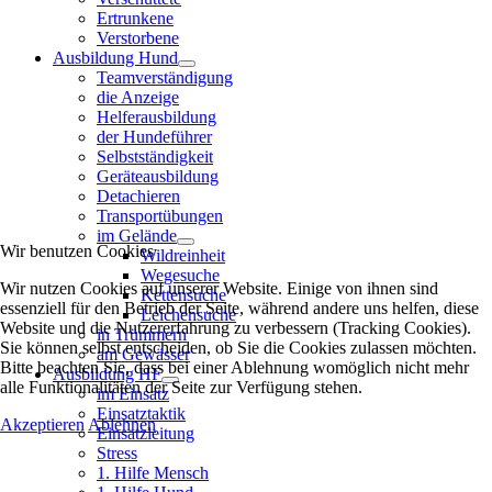
Ertrunkene
Verstorbene
Ausbildung Hund
Teamverständigung
die Anzeige
Helferausbildung
der Hundeführer
Selbstständigkeit
Geräteausbildung
Detachieren
Transportübungen
im Gelände
Wir benutzen Cookies
Wildreinheit
Wegesuche
Wir nutzen Cookies auf unserer Website. Einige von ihnen sind
Kettensuche
essenziell für den Betrieb der Seite, während andere uns helfen, diese
Leichensuche
Website und die Nutzererfahrung zu verbessern (Tracking Cookies).
in Trümmern
Sie können selbst entscheiden, ob Sie die Cookies zulassen möchten.
am Gewässer
Bitte beachten Sie, dass bei einer Ablehnung womöglich nicht mehr
Ausbildung HF
alle Funktionalitäten der Seite zur Verfügung stehen.
im Einsatz
Einsatztaktik
Akzeptieren
Ablehnen
Einsatzleitung
Stress
1. Hilfe Mensch