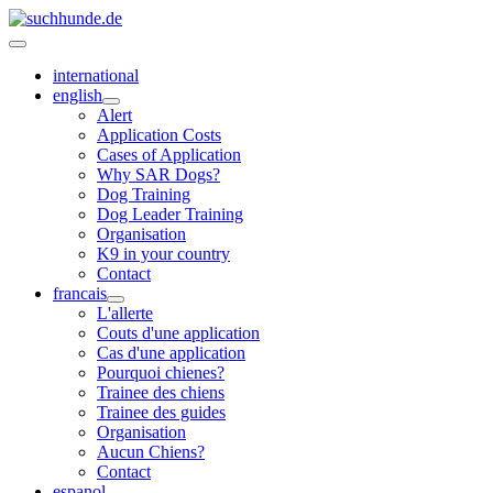
international
english
Alert
Application Costs
Cases of Application
Why SAR Dogs?
Dog Training
Dog Leader Training
Organisation
K9 in your country
Contact
francais
L'allerte
Couts d'une application
Cas d'une application
Pourquoi chienes?
Trainee des chiens
Trainee des guides
Organisation
Aucun Chiens?
Contact
espanol