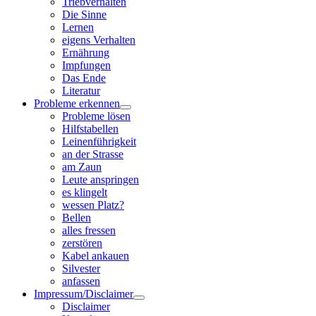
Triebverhalten
Die Sinne
Lernen
eigens Verhalten
Ernährung
Impfungen
Das Ende
Literatur
Probleme erkennen
Probleme lösen
Hilfstabellen
Leinenführigkeit
an der Strasse
am Zaun
Leute anspringen
es klingelt
wessen Platz?
Bellen
alles fressen
zerstören
Kabel ankauen
Silvester
anfassen
Impressum/Disclaimer
Disclaimer