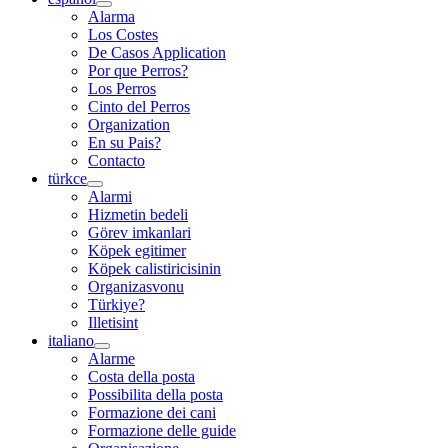
Alarma
Los Costes
De Casos Application
Por que Perros?
Los Perros
Cinto del Perros
Organization
En su Pais?
Contacto
türkce
Alarmi
Hizmetin bedeli
Görev imkanlari
Köpek egitimer
Köpek calistiricisinin
Organizasvonu
Türkiye?
Illetisint
italiano
Alarme
Costa della posta
Possibilita della posta
Formazione dei cani
Formazione delle guide