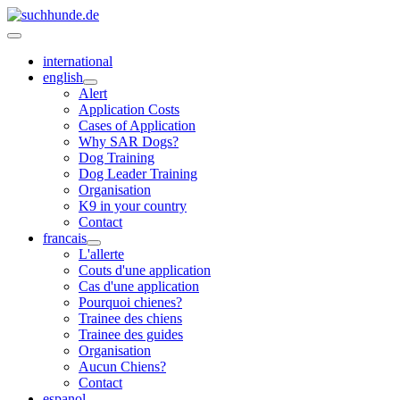
international
english
Alert
Application Costs
Cases of Application
Why SAR Dogs?
Dog Training
Dog Leader Training
Organisation
K9 in your country
Contact
francais
L'allerte
Couts d'une application
Cas d'une application
Pourquoi chienes?
Trainee des chiens
Trainee des guides
Organisation
Aucun Chiens?
Contact
espanol