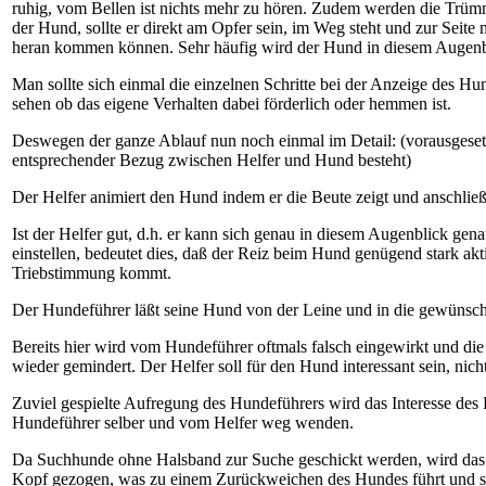
ruhig, vom Bellen ist nichts mehr zu hören. Zudem werden die Trüm
der Hund, sollte er direkt am Opfer sein, im Weg steht und zur Seite
heran kommen können. Sehr häufig wird der Hund in diesem Augenbl
Man sollte sich einmal die einzelnen Schritte bei der Anzeige des 
sehen ob das eigene Verhalten dabei förderlich oder hemmen ist.
Deswegen der ganze Ablauf nun noch einmal im Detail: (vorausgesetz
entsprechender Bezug zwischen Helfer und Hund besteht)
Der Helfer animiert den Hund indem er die Beute zeigt und anschlie
Ist der Helfer gut, d.h. er kann sich genau in diesem Augenblick gen
einstellen, bedeutet dies, daß der Reiz beim Hund genügend stark akti
Triebstimmung kommt.
Der Hundeführer läßt seine Hund von der Leine und in die gewünsch
Bereits hier wird vom Hundeführer oftmals falsch eingewirkt und d
wieder gemindert. Der Helfer soll für den Hund interessant sein, nich
Zuviel gespielte Aufregung des Hundeführers wird das Interesse des
Hundeführer selber und vom Helfer weg wenden.
Da Suchhunde ohne Halsband zur Suche geschickt werden, wird da
Kopf gezogen, was zu einem Zurückweichen des Hundes führt und si