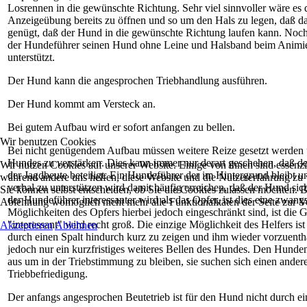
Losrennen in die gewünschte Richtung. Sehr viel sinnvoller wäre es
Anzeigeübung bereits zu öffnen und so um den Hals zu legen, daß d
genügt, daß der Hund in die gewünschte Richtung laufen kann. Noch 
der Hundeführer seinen Hund ohne Leine und Halsband beim Animier
unterstützt.
Der Hund kann die angesprochen Triebhandlung ausführen.
Der Hund kommt am Versteck an.
Bei gutem Aufbau wird er sofort anfangen zu bellen.
Wir benutzen Cookies
Bei nicht genügendem Aufbau müssen weitere Reize gesetzt werden
Hundes zu verstärken. Dies kann immer nur derart geschehen, daß de
Wir nutzen Cookies auf unserer Website. Einige von ihnen sind essenzie
der Jagdbeute beteiligt. Ein Hundeführer der im Hintergrund bleibt 
während andere uns helfen, diese Website und die Nutzererfahrung zu 
verbal zu unterstützen wird damit häufig erreichen, daß der Hund s
Sie können selbst entscheiden, ob Sie die Cookies zulassen möchten. Bi
der Hundeführer interessanter wird als das Opfer, ist dies eine zwang
Ablehnung womöglich nicht mehr alle Funktionalitäten der Seite zur V
Möglichkeiten des Opfers hierbei jedoch eingeschränkt sind, ist die 
"interessant" wird recht groß. Die einzige Möglichkeit des Helfers is
Akzeptieren
Ablehnen
durch einen Spalt hindurch kurz zu zeigen und ihm wieder vorzuentha
jedoch nur ein kurzfristiges weiteres Bellen des Hundes. Den Hunden
aus um in der Triebstimmung zu bleiben, sie suchen sich einen ander
Triebbefriedigung.
Der anfangs angesprochen Beutetrieb ist für den Hund nicht durch ei