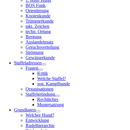
1. Hilfe Hund
BOS Funk
Orientierung
Knotenkunde
Trümmerkunde
takt. Zeichen
techn. Ortung
Bergung
Auslandeinsatz
Geruchsverteilung
Strömung
Gewässerkunde
Staffeladressen
Fragen
Kritik
Welche Staffel?
sog. Kampfhunde
Organisationen
Staffelgründung
Rechtliches
Mustersatzung
Grundlagen
Welcher Hund?
Entwicklung
Rudelhierarchie