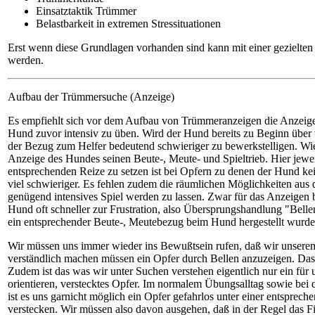
Einsatztaktik Trümmer
Belastbarkeit in extremen Stressituationen
Erst wenn diese Grundlagen vorhanden sind kann mit einer gezielt
werden.
Aufbau der Trümmersuche (Anzeige)
Es empfiehlt sich vor dem Aufbau von Trümmeranzeigen die Anzeige 
Hund zuvor intensiv zu üben. Wird der Hund bereits zu Beginn über v
der Bezug zum Helfer bedeutend schwieriger zu bewerkstelligen. Wie
Anzeige des Hundes seinen Beute-, Meute- und Spieltrieb. Hier jeweil
entsprechenden Reize zu setzen ist bei Opfern zu denen der Hund kei
viel schwieriger. Es fehlen zudem die räumlichen Möglichkeiten aus
genügend intensives Spiel werden zu lassen. Zwar für das Anzeigen 
Hund oft schneller zur Frustration, also Übersprungshandlung "Belle
ein entsprechender Beute-, Meutebezug beim Hund hergestellt wurde
Wir müssen uns immer wieder ins Bewußtsein rufen, daß wir unsere
verständlich machen müssen ein Opfer durch Bellen anzuzeigen. Das
Zudem ist das was wir unter Suchen verstehen eigentlich nur ein für u
orientieren, verstecktes Opfer. Im normalem Übungsalltag sowie be
ist es uns garnicht möglich ein Opfer gefahrlos unter einer entsprec
verstecken. Wir müssen also davon ausgehen, daß in der Regel das 