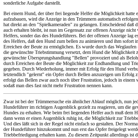
sonderliche Aufgabe darstellt.
Bei einem Hund, der über frei liegende Helfer die Möglichkeit hatte 
aufzubauen, wird die Anzeige in den Trümmern automatisch erfolgen,
hat direkt an den "Spielkameraden" zu gelangen. Entscheidend daß 
auch erhalten bleibt, ist nun im Gegensatz zur offenen Anzeige nicht
Helfers, sonder das des Hundeführers. Bei der offenen Anzeige lag e
des Helfers, daß den Hund zum bellen zu animieren und ihm sofort i
Erreichen der Beute zu ermöglichen. Es wurde durch das Weglaufen e
die gewünschte Triebstimmung versetzt, dem Hund die Möglichkeit z
gewünschte Übersprungshandlung "Bellen" provoziert und als Belo
durch Erreichen der Beute die Möglichkeit zur Endhandlung und Trie
gegeben. Durch Wiederholung, immer mit Erfolg für den Hund verb
letztendlich "gelernt" ein Opfer durch Bellen anzuzeigen um Erfolg 
erfolgt das Bellen zwar auch noch über Frustration, jedoch in einem
sodaß man dies fast nicht mehr Frustration nennen kann.
Zwar ist bei der Trümmersuche ein ähnlicher Ablauf möglich, nun jed
Hundeführer im richtigen Augenblick gezielt zu reagieren, um die g
Hundes zu erhalten. Wie beim frei liegenden Helfer auch muß dem Hu
dann wenn er einen Augenblick ruhig ist, die Möglichkeit zur Trieb
Und dies läßt sich in der Regel nicht einfach so gestalten. Der Normalf
der Hundeführer hinzukommt und nun erst das Opfer freigelegt werd
Triebbefriedigung erhalten kann. Zu diesem Zeitpunkt allerdings ist