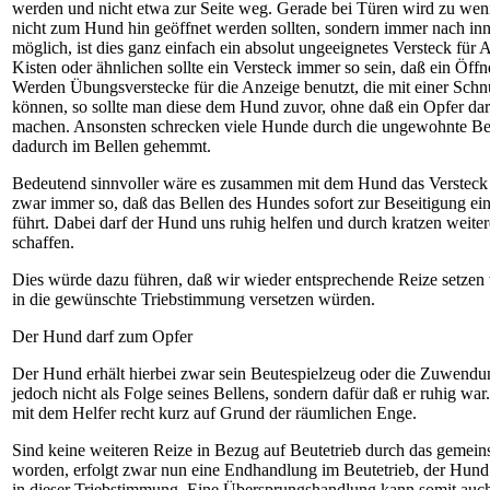
werden und nicht etwa zur Seite weg. Gerade bei Türen wird zu weni
nicht zum Hund hin geöffnet werden sollten, sondern immer nach inne
möglich, ist dies ganz einfach ein absolut ungeeignetes Versteck für
Kisten oder ähnlichen sollte ein Versteck immer so sein, daß ein Öff
Werden Übungsverstecke für die Anzeige benutzt, die mit einer Sch
können, so sollte man diese dem Hund zuvor, ohne daß ein Opfer dar
machen. Ansonsten schrecken viele Hunde durch die ungewohnte 
dadurch im Bellen gehemmt.
Bedeutend sinnvoller wäre es zusammen mit dem Hund das Versteck 
zwar immer so, daß das Bellen des Hundes sofort zur Beseitigung ei
führt. Dabei darf der Hund uns ruhig helfen und durch kratzen weiter
schaffen.
Dies würde dazu führen, daß wir wieder entsprechende Reize setzen
in die gewünschte Triebstimmung versetzen würden.
Der Hund darf zum Opfer
Der Hund erhält hierbei zwar sein Beutespielzeug oder die Zuwendun
jedoch nicht als Folge seines Bellens, sondern dafür daß er ruhig war
mit dem Helfer recht kurz auf Grund der räumlichen Enge.
Sind keine weiteren Reize in Bezug auf Beutetrieb durch das gemei
worden, erfolgt zwar nun eine Endhandlung im Beutetrieb, der Hund 
in dieser Triebstimmung. Eine Übersprungshandlung kann somit auch