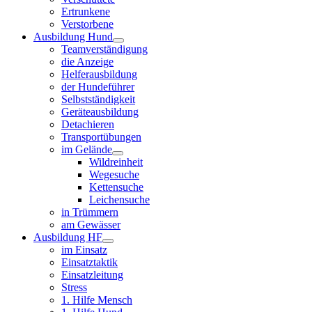
Ertrunkene
Verstorbene
Ausbildung Hund
Teamverständigung
die Anzeige
Helferausbildung
der Hundeführer
Selbstständigkeit
Geräteausbildung
Detachieren
Transportübungen
im Gelände
Wildreinheit
Wegesuche
Kettensuche
Leichensuche
in Trümmern
am Gewässer
Ausbildung HF
im Einsatz
Einsatztaktik
Einsatzleitung
Stress
1. Hilfe Mensch