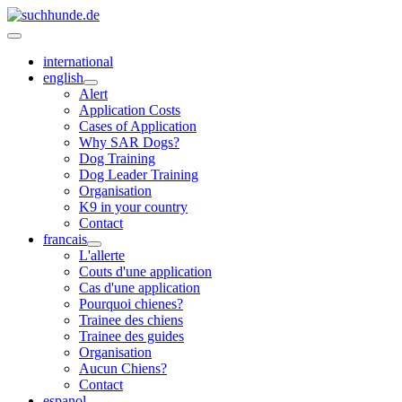
international
english
Alert
Application Costs
Cases of Application
Why SAR Dogs?
Dog Training
Dog Leader Training
Organisation
K9 in your country
Contact
francais
L'allerte
Couts d'une application
Cas d'une application
Pourquoi chienes?
Trainee des chiens
Trainee des guides
Organisation
Aucun Chiens?
Contact
espanol