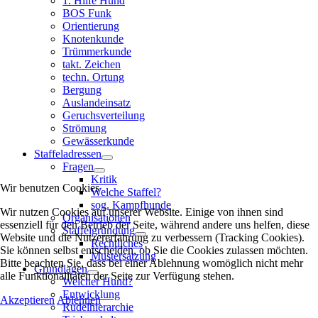
1. Hilfe Hund
BOS Funk
Orientierung
Knotenkunde
Trümmerkunde
takt. Zeichen
techn. Ortung
Bergung
Auslandeinsatz
Geruchsverteilung
Strömung
Gewässerkunde
Staffeladressen
Fragen
Kritik
Wir benutzen Cookies
Welche Staffel?
sog. Kampfhunde
Wir nutzen Cookies auf unserer Website. Einige von ihnen sind
Organisationen
essenziell für den Betrieb der Seite, während andere uns helfen, diese
Staffelgründung
Website und die Nutzererfahrung zu verbessern (Tracking Cookies).
Rechtliches
Sie können selbst entscheiden, ob Sie die Cookies zulassen möchten.
Mustersatzung
Bitte beachten Sie, dass bei einer Ablehnung womöglich nicht mehr
Grundlagen
alle Funktionalitäten der Seite zur Verfügung stehen.
Welcher Hund?
Entwicklung
Akzeptieren
Ablehnen
Rudelhierarchie