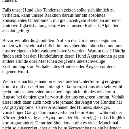
müssen.
Falls unser Hund also Tendenzen zeigen sollte sich ähnlich zu
verhalten, kann unsere Reaktion darauf nur ein absolutes
konsequentes Unterbinden, mit gleichzeitigem Bestehen auf einer
Unterwürfigkeitshaltung sein. Hier ist unsere Rolle als Alphatier
absolut gefragt.
Bevor wir allerdings mit dem Aufbau des Umlernens beginnen
sollten wir erst einmal ehrlich in uns selber hineinhorchen und uns
unserer eigenen Motivationen bewußt werden. Warum das ? Häufig
finden sich bei den Hundeführern deren Hund Aggressionen gegen
andere Hunde oder Menschen zeigt eine unterschwellige
Zustimmung zum Verhalten des Hundes oder Ängste vor dem
eigenen Hund.
Wenn uns nachts jemand in einer dunklen Unterführung entgegen
kommt und unser Hund anfängt zu knurren, ist uns dies sehr wohl
recht und es interessiert uns überhaupt nicht ob dies wiederum
Ängste bei demjenigen hervorruft der uns entgegen kommt. Verhält
dieser sich dann auch noch wie jemand der Angst vor Hunden hat
(Angstsymptome: starres Anschauen des Hundes, staksiger,
vorsichtiger Gang / Dominanzverhalten beim Hund - während der
Körper gleichzeitig alle Symptome der Flucht zeigt) ist das Unglück
vorprogrammiert. Derartige Situationen gibt es viele. Manchmal
nicht so ausgeprägt, aber auch beim Vertreter ist uns ein bellender