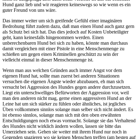
Hund ganz lieb und wir reagieren keineswegs so wie wenn es ein
guter Freund von uns wäre.
Das immer weiter um sich greifende Gefühl einer imaginären
Bedrohung führt zudem dazu, daß man einen Hund auch ganz gern
als Schutz bei sich hat. Das dies jedoch auf Kosten Unbeteiligter
geht, kann keinesfalls hingenommen werden. Einen
unberechenbaren Hund bei sich zu haben, könnte man durchaus
damit vergleichen mit einer Pistole in eine Menschenmenge zu
schießen um gegen einen Kriminellen geschützt zu sein der
vielleicht einmal in dieser Menschenmenge ist.
Wenn man aus welchen Gründen auch immer Angst vor dem
eigenen Hund hat, sollte man zuerst bei anderen Situationen
versuchen die eigenen Ängste wieder abzubauen, eh man sich
versucht bei Aggression des Hundes gegen andere durchzusetzen.
Liegt ein unterschwelliges Befürworten der Aggression vor, weil
man den anderen nicht mag, gerne einen aggressiven Hund an der
Leine hat um sich stärker zu fühlen oder ähnliches, ist jegliches
Üben vollkommen sinnlos solange man selber sich nicht ändert. Es
ist ebenso sinnlos, solange man sich mit den oben erwähnten
Entschuldigungen noch etwas vormacht. Solange sie das Verhaltend
des Hundes nicht wirklich ändern wollen, lassen sie bitte das
Umerziehen sein. Gehen sie weiter mit ihrem Hund nur noch in
Gegenden spazieren wo sie keinen Menschen treffen (am besten auf