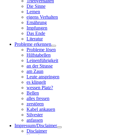
Triebverhalten
Die Sinne
Lernen
eigens Verhalten
Ernährung
Impfungen
Das Ende
Literatur
Probleme erkennen
Probleme lösen
Hilfstabellen
Leinenführigkeit
an der Strasse
am Zaun
Leute anspringen
es klingelt
wessen Platz?
Bellen
alles fressen
zerstören
Kabel ankauen
Silvester
anfassen
Impressum/Disclaimer
Disclaimer