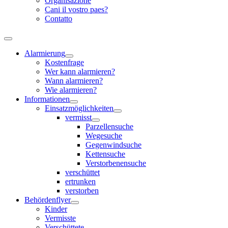
Organisazione
Cani il vostro paes?
Contatto
Alarmierung
Kostenfrage
Wer kann alarmieren?
Wann alarmieren?
Wie alarmieren?
Informationen
Einsatzmöglichkeiten
vermisst
Parzellensuche
Wegesuche
Gegenwindsuche
Kettensuche
Verstorbenensuche
verschüttet
ertrunken
verstorben
Behördenflyer
Kinder
Vermisste
Verschüttete