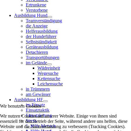
Ertrunkene
Verstorbene
Ausbildung Hund
Teamverständigung
die Anzeige
Helferausbildung
der Hundeführer
Selbstständigkeit
Geräteausbildung
Detachieren
Transportübungen
im Gelände
Wildreinheit
Wegesuche
Kettensuche
Leichensuche
in Trümmern
am Gewässer
Ausbildung HF
im Einsatz
Wir benutzen Cookies
Einsatztaktik
Einsatzleitung
Wir nutzen Cookies auf unserer Website. Einige von ihnen sind
Stress
essenziell für den Betrieb der Seite, während andere uns helfen, diese
1. Hilfe Mensch
Website und die Nutzererfahrung zu verbessern (Tracking Cookies).