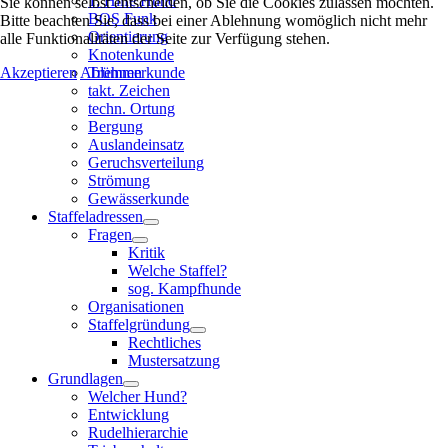
1. Hilfe Hund
Sie können selbst entscheiden, ob Sie die Cookies zulassen möchten.
BOS Funk
Bitte beachten Sie, dass bei einer Ablehnung womöglich nicht mehr
Orientierung
alle Funktionalitäten der Seite zur Verfügung stehen.
Knotenkunde
Akzeptieren
Ablehnen
Trümmerkunde
takt. Zeichen
techn. Ortung
Bergung
Auslandeinsatz
Geruchsverteilung
Strömung
Gewässerkunde
Staffeladressen
Fragen
Kritik
Welche Staffel?
sog. Kampfhunde
Organisationen
Staffelgründung
Rechtliches
Mustersatzung
Grundlagen
Welcher Hund?
Entwicklung
Rudelhierarchie