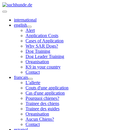
international
english
Alert
Application Costs
Cases of Application
Why SAR Dogs?
Dog Training
Dog Leader Training
Organisation
K9 in your country
Contact
francais
L'allerte
Couts d'une application
Cas d'une application
Pourquoi chienes?
Trainee des chiens
Trainee des guides
Organisation
Aucun Chiens?
Contact
espanol