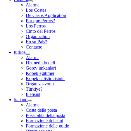
Alarma
Los Costes
De Casos Application
Por que Perros?
Los Perros
Cinto del Perros
Organization
En su Pais?
Contacto
türkce
Alarmi
Hizmetin bedeli
Görev imkanlari
Köpek egitimer
Köpek calistiricisinin
Organizasvonu
Türkiye?
Illetisint
italiano
Alarme
Costa della posta
Possibilita della posta
Formazione dei cani
Formazione delle guide