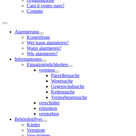
Organisazione
Cani il vostro paes?
Contatto
Alarmierung
Kostenfrage
Wer kann alarmieren?
Wann alarmieren?
Wie alarmieren?
Informationen
Einsatzmöglichkeiten
vermisst
Parzellensuche
Wegesuche
Gegenwindsuche
Kettensuche
Verstorbenensuche
verschüttet
ertrunken
verstorben
Behördenflyer
Kinder
Vermisste
Verschüttete