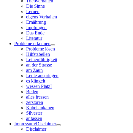
Triebverhalten
Die Sinne
Lernen
eigens Verhalten
Ernährung
Impfungen
Das Ende
Literatur
Probleme erkennen
Probleme lösen
Hilfstabellen
Leinenführigkeit
an der Strasse
am Zaun
Leute anspringen
es klingelt
wessen Platz?
Bellen
alles fressen
zerstören
Kabel ankauen
Silvester
anfassen
Impressum/Disclaimer
Disclaimer