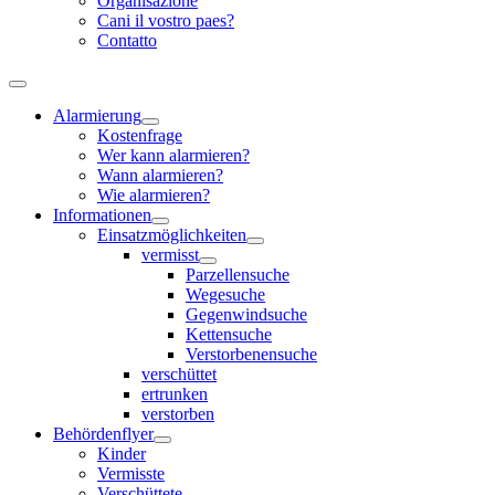
Organisazione
Cani il vostro paes?
Contatto
Alarmierung
Kostenfrage
Wer kann alarmieren?
Wann alarmieren?
Wie alarmieren?
Informationen
Einsatzmöglichkeiten
vermisst
Parzellensuche
Wegesuche
Gegenwindsuche
Kettensuche
Verstorbenensuche
verschüttet
ertrunken
verstorben
Behördenflyer
Kinder
Vermisste
Verschüttete