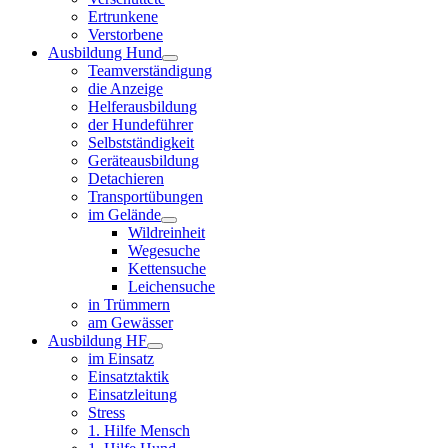
Ertrunkene
Verstorbene
Ausbildung Hund
Teamverständigung
die Anzeige
Helferausbildung
der Hundeführer
Selbstständigkeit
Geräteausbildung
Detachieren
Transportübungen
im Gelände
Wildreinheit
Wegesuche
Kettensuche
Leichensuche
in Trümmern
am Gewässer
Ausbildung HF
im Einsatz
Einsatztaktik
Einsatzleitung
Stress
1. Hilfe Mensch