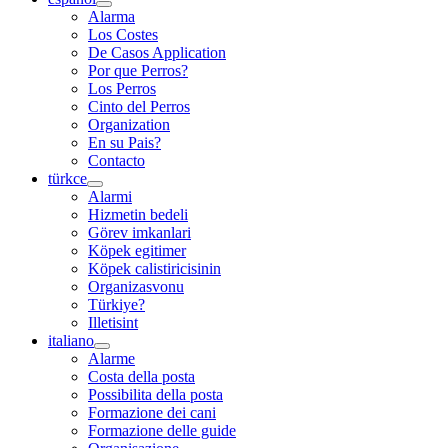
Alarma
Los Costes
De Casos Application
Por que Perros?
Los Perros
Cinto del Perros
Organization
En su Pais?
Contacto
türkce
Alarmi
Hizmetin bedeli
Görev imkanlari
Köpek egitimer
Köpek calistiricisinin
Organizasvonu
Türkiye?
Illetisint
italiano
Alarme
Costa della posta
Possibilita della posta
Formazione dei cani
Formazione delle guide