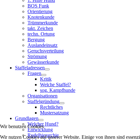
1. Hilfe Hund
BOS Funk
Orientierung
Knotenkunde
Trümmerkunde
takt. Zeichen
techn. Ortung
Bergung
Auslandeinsatz
Geruchsverteilung
Strömung
Gewässerkunde
Staffeladressen
Fragen
Kritik
Welche Staffel?
sog. Kampfhunde
Organisationen
Staffelgründung
Rechtliches
Mustersatzung
Grundlagen
Welcher Hund?
Wir benutzen Cookies
Entwicklung
Rudelhierarchie
Wir nutzen Cookies auf unserer Website. Einige von ihnen sind essenzi