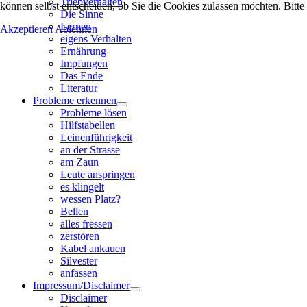
Triebverhalten
können selbst entscheiden, ob Sie die Cookies zulassen möchten. Bitte
Die Sinne
Lernen
Akzeptieren
Ablehnen
eigens Verhalten
Ernährung
Impfungen
Das Ende
Literatur
Probleme erkennen
Probleme lösen
Hilfstabellen
Leinenführigkeit
an der Strasse
am Zaun
Leute anspringen
es klingelt
wessen Platz?
Bellen
alles fressen
zerstören
Kabel ankauen
Silvester
anfassen
Impressum/Disclaimer
Disclaimer