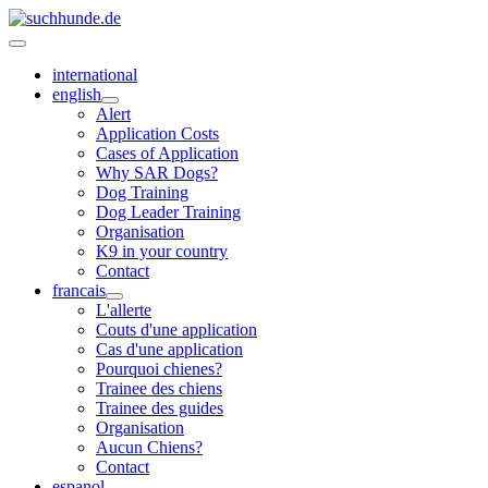
international
english
Alert
Application Costs
Cases of Application
Why SAR Dogs?
Dog Training
Dog Leader Training
Organisation
K9 in your country
Contact
francais
L'allerte
Couts d'une application
Cas d'une application
Pourquoi chienes?
Trainee des chiens
Trainee des guides
Organisation
Aucun Chiens?
Contact
espanol