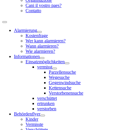
Organisazione
Cani il vostro paes?
Contatto
Alarmierung
Kostenfrage
Wer kann alarmieren?
Wann alarmieren?
Wie alarmieren?
Informationen
Einsatzmöglichkeiten
vermisst
Parzellensuche
Wegesuche
Gegenwindsuche
Kettensuche
Verstorbenensuche
verschüttet
ertrunken
verstorben
Behördenflyer
Kinder
Vermisste
Verschüttete