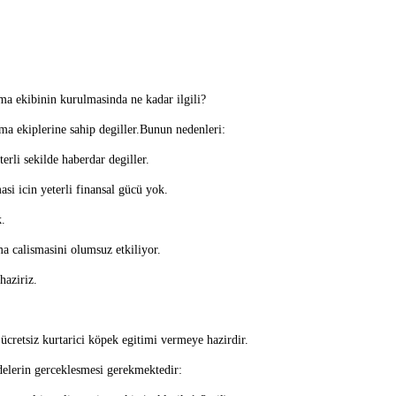
ma ekibinin kurulmasinda ne kadar ilgili?
ma ekiplerine sahip degiller.Bunun nedenleri:
erli sekilde haberdar degiller.
asi icin yeterli finansal gücü yok.
k.
a calismasini olumsuz etkiliyor.
haziriz.
ücretsiz kurtarici köpek egitimi vermeye hazirdir.
elerin gerceklesmesi gerekmektedir: