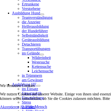
Ertrunkene
Verstorbene
Ausbildung Hund
Teamverständigung
die Anzeige
Helferausbildung
der Hundeführer
Selbstständigkeit
Geräteausbildung
Detachieren
Transportübungen
im Gelände
Wildreinheit
Wegesuche
Kettensuche
Leichensuche
in Trümmern
am Gewässer
Ausbildung HF
Wir benutzen Cookies
im Einsatz
Einsatztaktik
Wir nutzen Cookies auf unserer Website. Einige von ihnen sind essenzi
Einsatzleitung
können selbst entscheiden, ob Sie die Cookies zulassen möchten. Bitte
Stress
1. Hilfe Mensch
Akzeptieren
Ablehnen