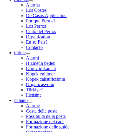
Alarma
Los Costes
De Casos Application
Por que Perros?
Los Perros
Cinto del Perros
Organization
En su Pais?
Contacto
türkce
Alarmi
Hizmetin bedeli
Görev imkanlari
Köpek egitimer
Köpek calistiricisinin
Organizasvonu
Türkiye?
Illetisint
italiano
Alarme
Costa della posta
Possibilita della posta
Formazione dei cani
Formazione delle guide