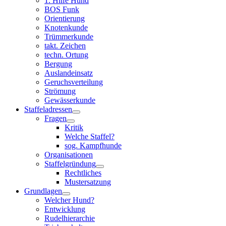
1. Hilfe Hund
BOS Funk
Orientierung
Knotenkunde
Trümmerkunde
takt. Zeichen
techn. Ortung
Bergung
Auslandeinsatz
Geruchsverteilung
Strömung
Gewässerkunde
Staffeladressen
Fragen
Kritik
Welche Staffel?
sog. Kampfhunde
Organisationen
Staffelgründung
Rechtliches
Mustersatzung
Grundlagen
Welcher Hund?
Entwicklung
Rudelhierarchie