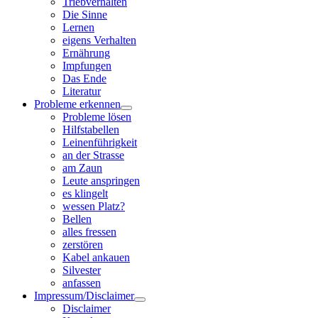
Triebverhalten
Die Sinne
Lernen
eigens Verhalten
Ernährung
Impfungen
Das Ende
Literatur
Probleme erkennen
Probleme lösen
Hilfstabellen
Leinenführigkeit
an der Strasse
am Zaun
Leute anspringen
es klingelt
wessen Platz?
Bellen
alles fressen
zerstören
Kabel ankauen
Silvester
anfassen
Impressum/Disclaimer
Disclaimer