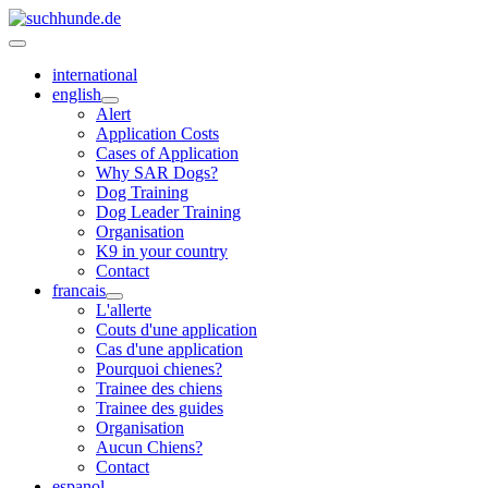
international
english
Alert
Application Costs
Cases of Application
Why SAR Dogs?
Dog Training
Dog Leader Training
Organisation
K9 in your country
Contact
francais
L'allerte
Couts d'une application
Cas d'une application
Pourquoi chienes?
Trainee des chiens
Trainee des guides
Organisation
Aucun Chiens?
Contact
espanol